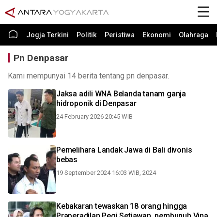
Jogja Terkini
Politik
Peristiwa
Ekonomi
Olahraga
Pn Denpasar
Kami mempunyai 14 berita tentang pn denpasar.
Jaksa adili WNA Belanda tanam ganja
hidroponik di Denpasar
24 February 2026 20:45 WIB
Pemelihara Landak Jawa di Bali divonis
bebas
19 September 2024 16:03 WIB, 2024
Kebakaran tewaskan 18 orang hingga
Praperadilan Pegi Setiawan, pembunuh Vina