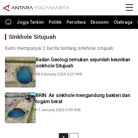
Jogja Terkini
Politik
Peristiwa
Ekonomi
Olahraga
Sinkhole Situjuah
Kami mempunyai 2 berita tentang sinkhole situjuah.
Badan Geologi temukan sejumlah keunikan
sinkhole Situjuah
08 February 2026 9:20 WIB
BRIN: Air sinkhole mengandung bakteri dan
logam berat
17 January 2026 0:39 WIB