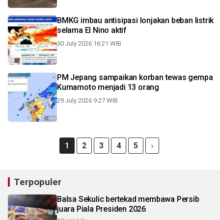
BMKG imbau antisipasi lonjakan beban listrik
selama El Nino aktif
30 July 2026 16:21 WIB
PM Jepang sampaikan korban tewas gempa
Kumamoto menjadi 13 orang
29 July 2026 9:27 WIB
1
2
3
4
5
Terpopuler
Balsa Sekulic bertekad membawa Persib
juara Piala Presiden 2026