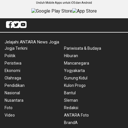
Unduh Mobile Apps untuk iOS dan Android
Jelajahi ANTARA News Jogja
Jogja Terkini
Pariwisata & Budaya
Politik
Hiburan
Peristiwa
Mancanegara
Ekonomi
Yogyakarta
Olahraga
Gunung Kidul
Pendidikan
Kulon Progo
Nasional
Bantul
Nusantara
Sleman
Foto
Redaksi
Video
ANTARA Foto
BrandA