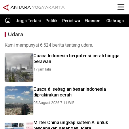
Jogja Terkini
Politik
Peristiwa
Ekonomi
Olahraga
Udara
Kami mempunyai 6.524 berita tentang udara.
Cuaca Indonesia berpotensi cerah hingga
berawan
17 jam lalu
Cuaca di sebagian besar Indonesia
diprakirakan cerah
05 August 2026 7:11 WIB
Militer China ungkap sistem AI untuk
rencanakan serangan udara