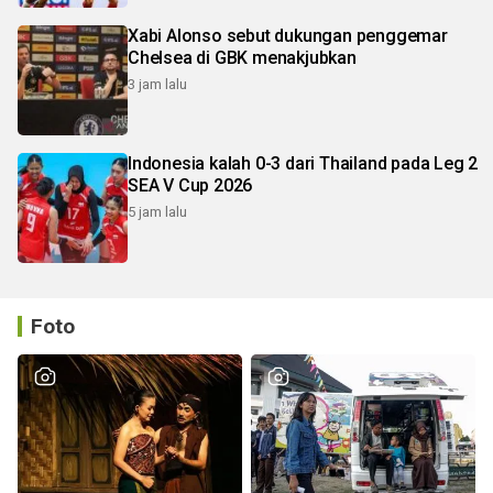
Xabi Alonso sebut dukungan penggemar
Chelsea di GBK menakjubkan
3 jam lalu
Indonesia kalah 0-3 dari Thailand pada Leg 2
SEA V Cup 2026
5 jam lalu
Foto