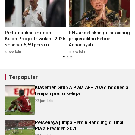
Pertumbuhan ekonomi
PN Jaksel akan gelar sidang
Kulon Progo Triwulan I 2026
praperadilan Febrie
sebesar 5,69 persen
Adriansyah
8
6 jam lalu
8 jam lalu
Terpopuler
Klasemen Grup A Piala AFF 2026: Indonesia
tempati posisi ketiga
23 jam lalu
Persebaya jumpa Persib Bandung di final
Piala Presiden 2026