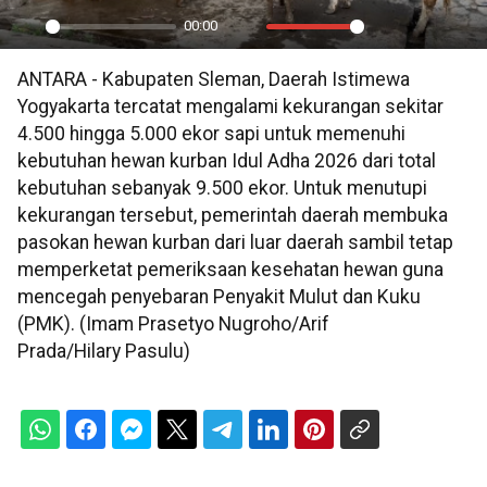
00:00
Play
Mute
Settings
PIP
En
ANTARA - Kabupaten Sleman, Daerah Istimewa
ful
Yogyakarta tercatat mengalami kekurangan sekitar
4.500 hingga 5.000 ekor sapi untuk memenuhi
kebutuhan hewan kurban Idul Adha 2026 dari total
kebutuhan sebanyak 9.500 ekor. Untuk menutupi
kekurangan tersebut, pemerintah daerah membuka
pasokan hewan kurban dari luar daerah sambil tetap
memperketat pemeriksaan kesehatan hewan guna
mencegah penyebaran Penyakit Mulut dan Kuku
(PMK). (Imam Prasetyo Nugroho/Arif
Prada/Hilary Pasulu)