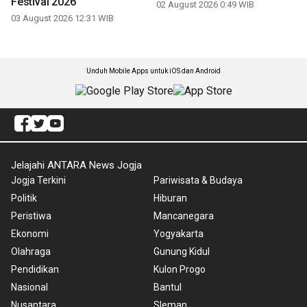
Festival 2026
02 August 2026 0:49 WIB
03 August 2026 12:31 WIB
Unduh Mobile Apps untuk iOS dan Android
Jelajahi ANTARA News Jogja
Jogja Terkini
Pariwisata & Budaya
Politik
Hiburan
Peristiwa
Mancanegara
Ekonomi
Yogyakarta
Olahraga
Gunung Kidul
Pendidikan
Kulon Progo
Nasional
Bantul
Nusantara
Sleman