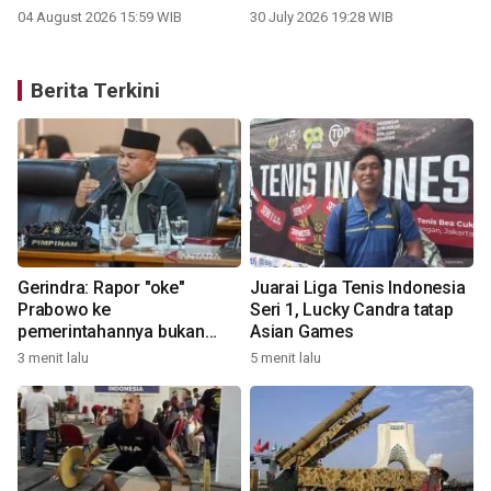
04 August 2026 15:59 WIB
30 July 2026 19:28 WIB
Berita Terkini
Gerindra: Rapor "oke"
Juarai Liga Tenis Indonesia
Prabowo ke
Seri 1, Lucky Candra tatap
pemerintahannya bukan
Asian Games
klaim sepihak
3 menit lalu
5 menit lalu
3