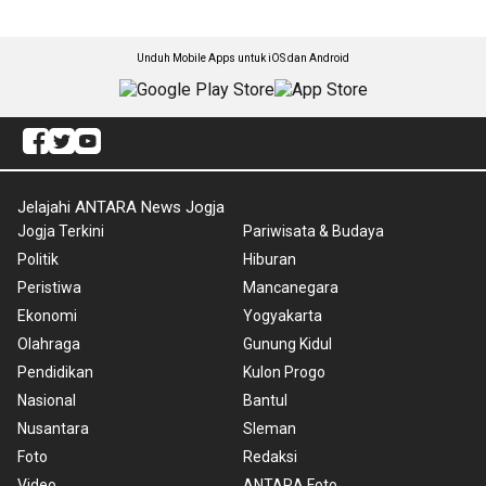
Unduh Mobile Apps untuk iOS dan Android
Jelajahi ANTARA News Jogja
Jogja Terkini
Pariwisata & Budaya
Politik
Hiburan
Peristiwa
Mancanegara
Ekonomi
Yogyakarta
Olahraga
Gunung Kidul
Pendidikan
Kulon Progo
Nasional
Bantul
Nusantara
Sleman
Foto
Redaksi
Video
ANTARA Foto