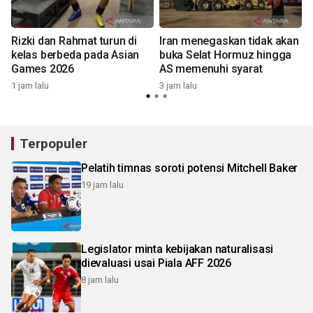
Rizki dan Rahmat turun di
Iran menegaskan tidak akan
kelas berbeda pada Asian
buka Selat Hormuz hingga
Games 2026
AS memenuhi syarat
4
1 jam lalu
3 jam lalu
Terpopuler
Pelatih timnas soroti potensi Mitchell Baker
19 jam lalu
Legislator minta kebijakan naturalisasi
dievaluasi usai Piala AFF 2026
8 jam lalu