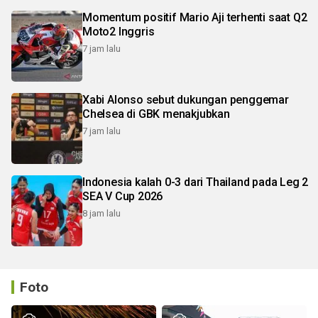
Momentum positif Mario Aji terhenti saat Q2
Moto2 Inggris
7 jam lalu
Xabi Alonso sebut dukungan penggemar
Chelsea di GBK menakjubkan
7 jam lalu
Indonesia kalah 0-3 dari Thailand pada Leg 2
SEA V Cup 2026
8 jam lalu
Foto