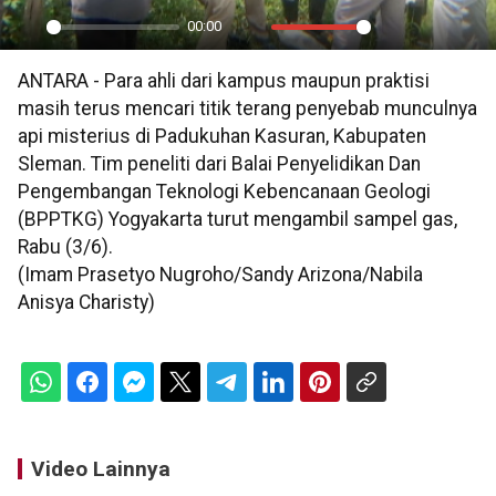
00:00
Play
Mute
Settings
PIP
En
ANTARA - Para ahli dari kampus maupun praktisi
ful
masih terus mencari titik terang penyebab munculnya
api misterius di Padukuhan Kasuran, Kabupaten
Sleman. Tim peneliti dari Balai Penyelidikan Dan
Pengembangan Teknologi Kebencanaan Geologi
(BPPTKG) Yogyakarta turut mengambil sampel gas,
Rabu (3/6).
(Imam Prasetyo Nugroho/Sandy Arizona/Nabila
Anisya Charisty)
Video Lainnya