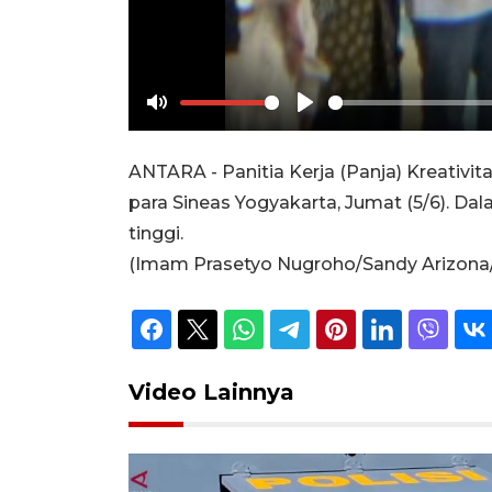
Mute
Play
ANTARA - Panitia Kerja (Panja) Kreativi
para Sineas Yogyakarta, Jumat (5/6). Da
tinggi.
(Imam Prasetyo Nugroho/Sandy Arizona/N
Video Lainnya