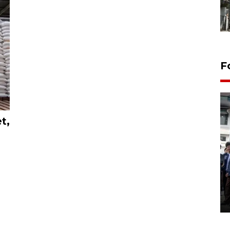
F
t,
BPJS Kesehatan Yogyakarta
perkuat sinergi dengan
ANTARA Biro DIY
03 August 2026 17:24 WIB