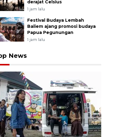
derajat Celsius
1 jam lalu
Festival Budaya Lembah
Baliem ajang promosi budaya
Papua Pegunungan
1 jam lalu
op News