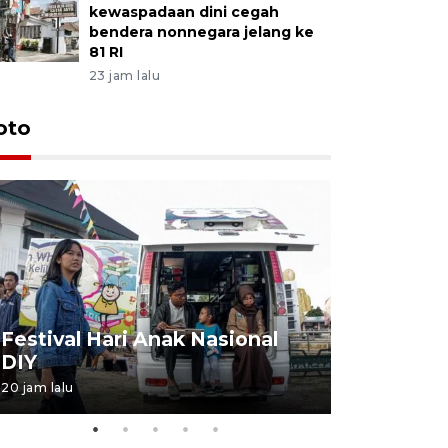
kewaspadaan dini cegah
bendera nonnegara jelang ke
81 RI
23 jam lalu
oto
Job Fair 
Festival Hari Anak Nasional
targetkan
DIY
kerja
20 jam lalu
06 August 20