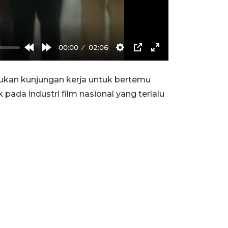
00:00
02:06
Rewind
Forward
Settings
PIP
Enter
10s
10s
fullscreen
akukan kunjungan kerja untuk bertemu
ada industri film nasional yang terlalu