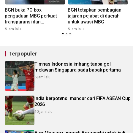
BGN buka PO box
BGN tetapkan pembagian
pengaduan MBG perkuat
jajaran pejabat di daerah
transparansi dan
untuk awasi MBG
pengawasan
5 jam lalu
5 jam lalu
6
Terpopuler
Timnas Indonesia imbang tanpa gol
melawan Singapura pada babak pertama
6 jam lalu
India berpotensi mundur dari FIFA ASEAN Cup
2026
10 jam lalu
Alex Marquez ungguli Bezzecchi untuk jadi