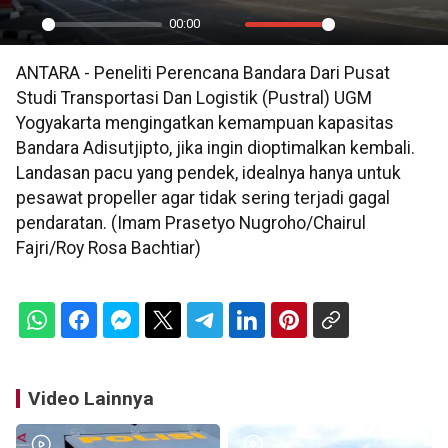
00:00
Play
Mute
Settings
PIP
En
ANTARA - Peneliti Perencana Bandara Dari Pusat
ful
Studi Transportasi Dan Logistik (Pustral) UGM
Yogyakarta mengingatkan kemampuan kapasitas
Bandara Adisutjipto, jika ingin dioptimalkan kembali.
Landasan pacu yang pendek, idealnya hanya untuk
pesawat propeller agar tidak sering terjadi gagal
pendaratan. (Imam Prasetyo Nugroho/Chairul
Fajri/Roy Rosa Bachtiar)
Video Lainnya