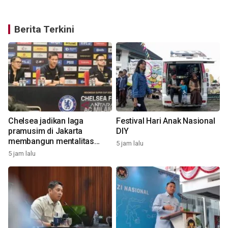
Berita Terkini
Chelsea jadikan laga
Festival Hari Anak Nasional
pramusim di Jakarta
DIY
membangun mentalitas
5 jam lalu
pemenang
5 jam lalu
5