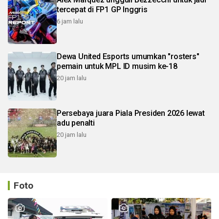
tercepat di FP1 GP Inggris
6 jam lalu
Dewa United Esports umumkan "rosters"
pemain untuk MPL ID musim ke-18
20 jam lalu
Persebaya juara Piala Presiden 2026 lewat
adu penalti
20 jam lalu
Foto