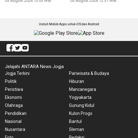
03 August 2026 13:03 WIB
03 August 2026 12:31 WIB
Unduh Mobile Apps untuk iOS dan Android
Jelajahi ANTARA News Jogja
Jogja Terkini
Pariwisata & Budaya
Politik
Hiburan
Peristiwa
Mancanegara
Ekonomi
Yogyakarta
Olahraga
Gunung Kidul
Pendidikan
Kulon Progo
Nasional
Bantul
Nusantara
Sleman
Foto
Redaksi