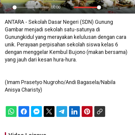
00:00
Play
Mute
Settings
PIP
En
ANTARA - Sekolah Dasar Negeri (SDN) Gunung
ful
Gambar menjadi sekolah satu-satunya di
Gunungkidul yang merayakan kelulusan dengan cara
unik. Perayaan perpisahan sekolah siswa kelas 6
dengan menggelar Kembul Bujono (makan bersama)
yang jauh dari kesan hura-hura.
(Imam Prasetyo Nugroho/Andi Bagasela/Nabila
Anisya Charisty)