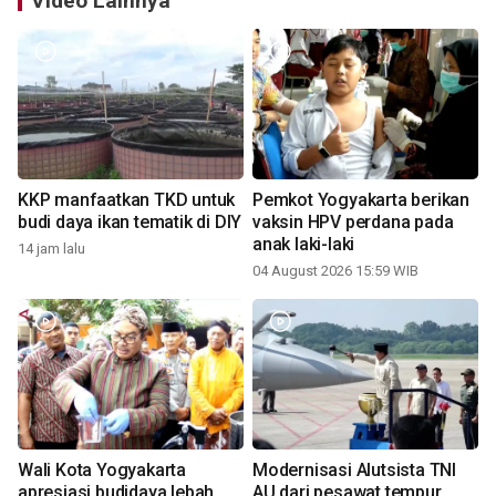
Video Lainnya
KKP manfaatkan TKD untuk
Pemkot Yogyakarta berikan
budi daya ikan tematik di DIY
vaksin HPV perdana pada
anak laki-laki
14 jam lalu
04 August 2026 15:59 WIB
Wali Kota Yogyakarta
Modernisasi Alutsista TNI
apresiasi budidaya lebah
AU dari pesawat tempur