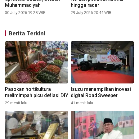
Muhammadiyah
hingga radar
30 July 2026 19:28 WIB
29 July 2026 20:44 WIB
Berita Terkini
Pasokan hortikultura
Isuzu menampilkan inovasi
melimimpah picu deflasi DIY
digital Road Sweeper
29 menit lalu
41 menit lalu
1