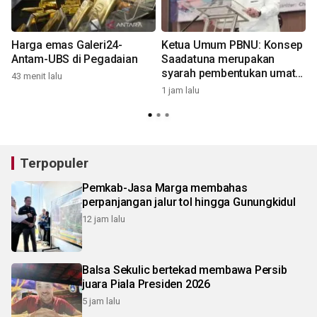
Harga emas Galeri24-
Ketua Umum PBNU: Konsep
i
Antam-UBS di Pegadaian
Saadatuna merupakan
syarah pembentukan umat
43 menit lalu
terbaik
1 jam lalu
1
Terpopuler
Pemkab-Jasa Marga membahas
perpanjangan jalur tol hingga Gunungkidul
12 jam lalu
Balsa Sekulic bertekad membawa Persib
juara Piala Presiden 2026
5 jam lalu