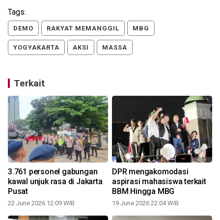
Tags:
DEMO
RAKYAT MEMANGGIL
MBG
YOGYAKARTA
AKSI
MASSA
Terkait
3.761 personel gabungan
DPR mengakomodasi
kawal unjuk rasa di Jakarta
aspirasi mahasiswa terkait
Pusat
BBM Hingga MBG
22 June 2026 12:09 WIB
19 June 2026 22:04 WIB