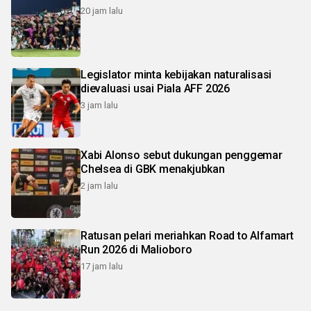
20 jam lalu
Legislator minta kebijakan naturalisasi
dievaluasi usai Piala AFF 2026
3 jam lalu
Xabi Alonso sebut dukungan penggemar
Chelsea di GBK menakjubkan
2 jam lalu
Ratusan pelari meriahkan Road to Alfamart
Run 2026 di Malioboro
17 jam lalu