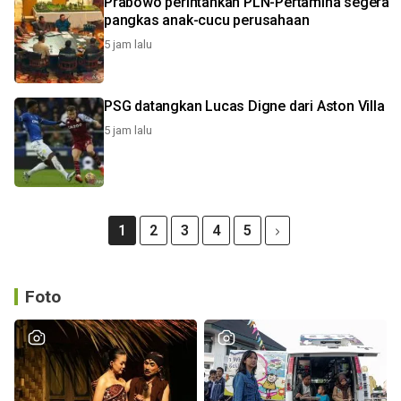
Prabowo perintahkan PLN-Pertamina segera
pangkas anak-cucu perusahaan
5 jam lalu
PSG datangkan Lucas Digne dari Aston Villa
5 jam lalu
1
2
3
4
5
Foto