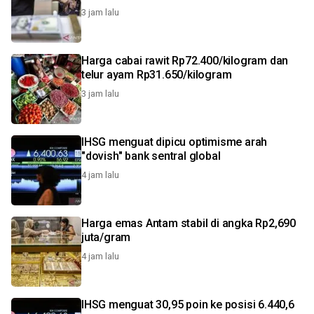
3 jam lalu
Harga cabai rawit Rp72.400/kilogram dan
telur ayam Rp31.650/kilogram
3 jam lalu
IHSG menguat dipicu optimisme arah
"dovish" bank sentral global
4 jam lalu
Harga emas Antam stabil di angka Rp2,690
juta/gram
4 jam lalu
IHSG menguat 30,95 poin ke posisi 6.440,6