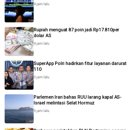
4 jam lalu
Rupiah menguat 87 poin jadi Rp17.810per
dolar AS
4 jam lalu
SuperApp Polri hadirkan fitur layanan darurat
110
5 jam lalu
Parlemen Iran bahas RUU larang kapal AS-
Israel melintasi Selat Hormuz
5 jam lalu