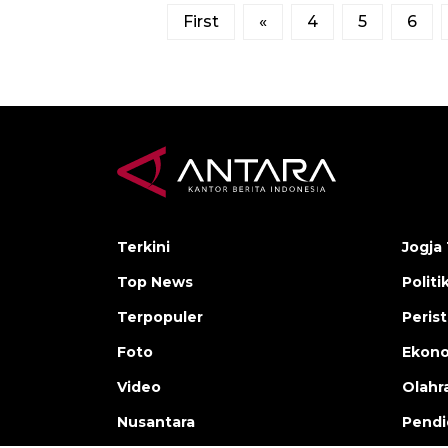
First
«
4
5
6
Terkini
Jogja 
Top News
Politi
Terpopuler
Peris
Foto
Ekon
Video
Olahr
Nusantara
Pendi