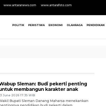
www.antaranews.com
www.antarafoto.com
POLITIK
PERISTIWA
EKONOMI
OLAHRAGA
PENDIDIKAN
Wabup Sleman: Budi pekerti penting
untuk membangun karakter anak
13 June 2026 17:35 WIB
Wakil Bupati Sleman Danang Maharsa menekankan
pentingnya pendidikan budi pekerti dalam