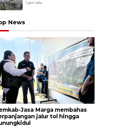
1 jam lalu
op News
emkab-Jasa Marga membahas
erpanjangan jalur tol hingga
unungkidul