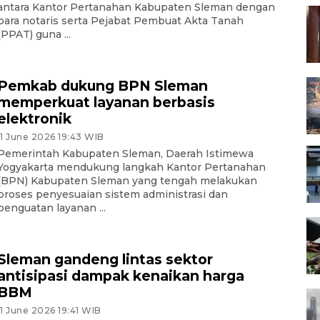
antara Kantor Pertanahan Kabupaten Sleman dengan
para notaris serta Pejabat Pembuat Akta Tanah
(PPAT) guna ...
Pemkab dukung BPN Sleman
memperkuat layanan berbasis
elektronik
11 June 2026 19:43 WIB
Pemerintah Kabupaten Sleman, Daerah Istimewa
Yogyakarta mendukung langkah Kantor Pertanahan
(BPN) Kabupaten Sleman yang tengah melakukan
proses penyesuaian sistem administrasi dan
penguatan layanan ...
Sleman gandeng lintas sektor
antisipasi dampak kenaikan harga
BBM
11 June 2026 19:41 WIB