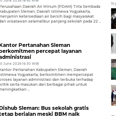
10 June 2026 18:45 WIB
10 
Perusahaan Daerah Air Minum (PDAM) Tirta Sembada
Kabupaten Sleman, Daerah Istimewa Yogyakarta,
menjamin ketersediaan air bersih bagi masyarakat
dan wisatawan selamalibur panjang sekolah pada 22 ...
Kantor Pertanahan Sleman
berkomitmen percepat layanan
administrasi
10 June 2026 16:30 WIB
Kantor Pertanahan Kabupaten Sleman, Daerah
Istimewa Yogyakarta, berkomitmen mempercepat
proses layanan administrasi dan terbuka terhadap
kritik serta masukan dari berbagai pihak untuk
meningkatkan ...
Dishub Sleman: Bus sekolah gratis
tetap berjalan meski BBM naik