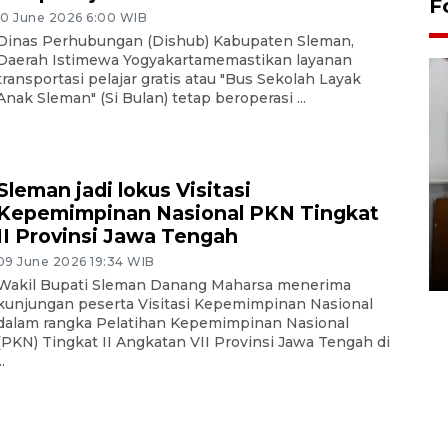
F
10 June 2026 6:00 WIB
Dinas Perhubungan (Dishub) Kabupaten Sleman,
Daerah Istimewa Yogyakartamemastikan layanan
transportasi pelajar gratis atau "Bus Sekolah Layak
Anak Sleman" (Si Bulan) tetap beroperasi ...
Sleman jadi lokus Visitasi
Kepemimpinan Nasional PKN Tingkat
Pemakaman maestro seni
II Provinsi Jawa Tengah
rupa Nasirun
09 June 2026 19:34 WIB
01 August 2026 21:48 WIB
Wakil Bupati Sleman Danang Maharsa menerima
kunjungan peserta Visitasi Kepemimpinan Nasional
dalam rangka Pelatihan Kepemimpinan Nasional
(PKN) Tingkat II Angkatan VII Provinsi Jawa Tengah di
..