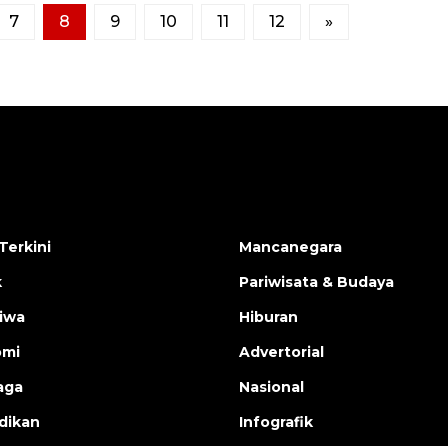
7
8
9
10
11
12
»
Terkini
Mancanegara
k
Pariwisata & Budaya
tiwa
Hiburan
omi
Advertorial
aga
Nasional
dikan
Infografik