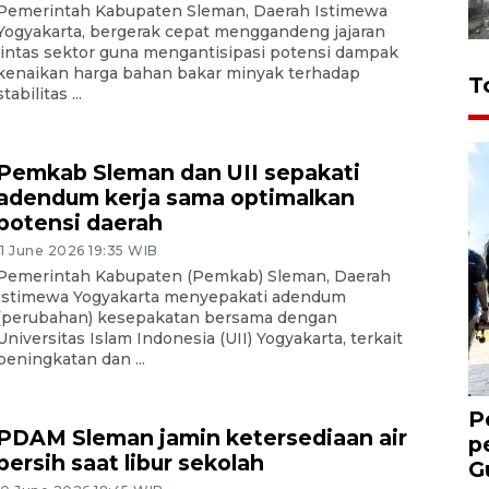
Pemerintah Kabupaten Sleman, Daerah Istimewa
Yogyakarta, bergerak cepat menggandeng jajaran
lintas sektor guna mengantisipasi potensi dampak
kenaikan harga bahan bakar minyak terhadap
T
stabilitas ...
Pemkab Sleman dan UII sepakati
adendum kerja sama optimalkan
potensi daerah
11 June 2026 19:35 WIB
Pemerintah Kabupaten (Pemkab) Sleman, Daerah
Istimewa Yogyakarta menyepakati adendum
(perubahan) kesepakatan bersama dengan
Universitas Islam Indonesia (UII) Yogyakarta, terkait
peningkatan dan ...
P
PDAM Sleman jamin ketersediaan air
p
bersih saat libur sekolah
G