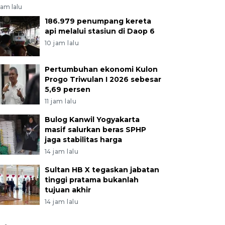
jam lalu
186.979 penumpang kereta
api melalui stasiun di Daop 6
10 jam lalu
Pertumbuhan ekonomi Kulon
Progo Triwulan I 2026 sebesar
5,69 persen
11 jam lalu
Bulog Kanwil Yogyakarta
masif salurkan beras SPHP
jaga stabilitas harga
14 jam lalu
Sultan HB X tegaskan jabatan
tinggi pratama bukanlah
tujuan akhir
14 jam lalu