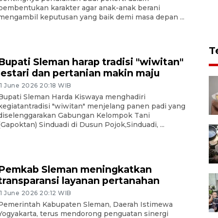
pembentukan karakter agar anak-anak berani
mengambil keputusan yang baik demi masa depan ...
T
Bupati Sleman harap tradisi "wiwitan"
lestari dan pertanian makin maju
11 June 2026 20:18 WIB
Bupati Sleman Harda Kiswaya menghadiri
kegiatantradisi "wiwitan" menjelang panen padi yang
diselenggarakan Gabungan Kelompok Tani
(Gapoktan) Sinduadi di Dusun Pojok,Sinduadi, ...
Pemkab Sleman meningkatkan
transparansi layanan pertanahan
11 June 2026 20:12 WIB
Pemerintah Kabupaten Sleman, Daerah Istimewa
Yogyakarta, terus mendorong penguatan sinergi