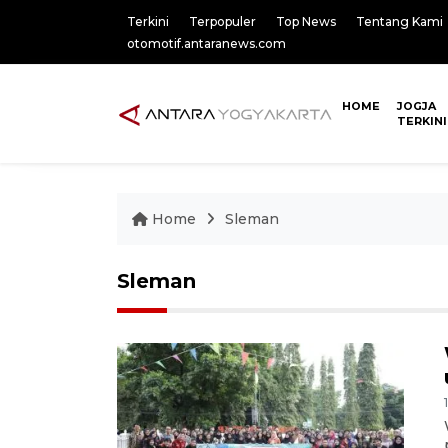
Terkini
Terpopuler
Top News
Tentang Kami
otomotif.antaranews.com
HOME
JOGJA
TERKINI
Home
Sleman
Sleman