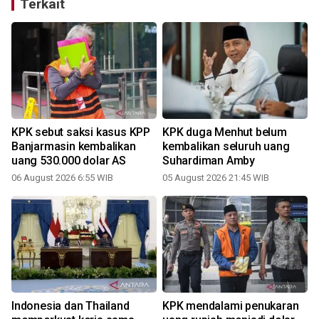
Terkait
KPK sebut saksi kasus KPP
KPK duga Menhut belum
t
Banjarmasin kembalikan
kembalikan seluruh uang
uang 530.000 dolar AS
Suhardiman Amby
06 August 2026 6:55 WIB
05 August 2026 21:45 WIB
2
Indonesia dan Thailand
KPK mendalami penukaran