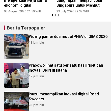
memperkuat kerja sama
uang rupiah menjadi dolar
ekonomi digital
Singapura untuk Menhut
03 August 2026 21:50 WIB
29 July 2026 22:32 WIB
2
Berita Terpopuler
Wuling pamer dua model PHEV di GIIAS 2026
18 jam lalu
Prabowo lihat satu per satu hasil riset dan
inovasi BRIN di Istana
17 jam lalu
Isuzu menampilkan inovasi digital Road
Sweeper
23 jam lalu