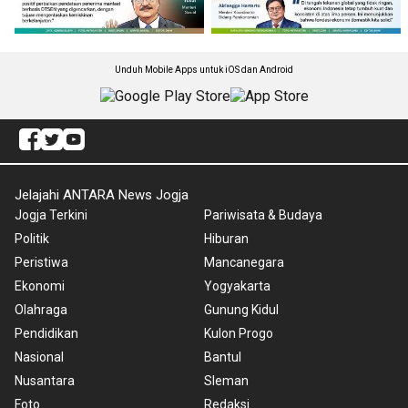
Unduh Mobile Apps untuk iOS dan Android
Jelajahi ANTARA News Jogja
Jogja Terkini
Pariwisata & Budaya
Politik
Hiburan
Peristiwa
Mancanegara
Ekonomi
Yogyakarta
Olahraga
Gunung Kidul
Pendidikan
Kulon Progo
Nasional
Bantul
Nusantara
Sleman
Foto
Redaksi