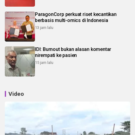
ParagonCorp perkuat riset kecantikan
berbasis multi-omics di Indonesia
13 jam lalu
IDI: Burnout bukan alasan komentar
nirempati ke pasien
15 jam lalu
Video