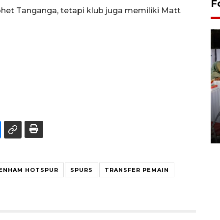
F
phet Tanganga, tetapi klub juga memiliki Matt
Pameran seni rupa karya
seniman neurodivergen
03 August 2026 13:03 WIB
ENHAM HOTSPUR
SPURS
TRANSFER PEMAIN