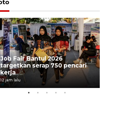
oto
Job Fair Bantul 2026
targetkan serap 750 pencari
Lelang b
kerja
Kejaksaa
12 jam lalu
16 jam lalu