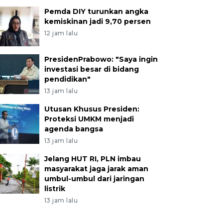
Pemda DIY turunkan angka
kemiskinan jadi 9,70 persen
12 jam lalu
PresidenPrabowo: "Saya ingin
investasi besar di bidang
pendidikan"
13 jam lalu
Utusan Khusus Presiden:
Proteksi UMKM menjadi
agenda bangsa
13 jam lalu
Jelang HUT RI, PLN imbau
masyarakat jaga jarak aman
umbul-umbul dari jaringan
listrik
13 jam lalu