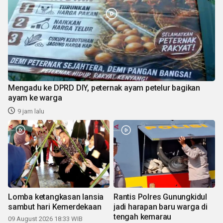
Mengadu ke DPRD DIY, peternak ayam petelur bagikan
ayam ke warga
9 jam lalu
Lomba ketangkasan lansia
Rantis Polres Gunungkidul
sambut hari Kemerdekaan
jadi harapan baru warga di
tengah kemarau
09 August 2026 18:33 WIB