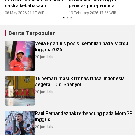
sastra kebahasaan
pemda-guru-pemuda
revitalisasi bahasa daerah
08 May 2026 21:17 WIB
19 February 2026 17:26 WIB
Berita Terpopuler
Veda Ega finis posisi sembilan pada Moto3
Inggris 2026
20 jam lalu
16 pemain masuk timnas futsal Indonesia
segera TC di Spanyol
20 jam lalu
Raul Fernandez tak terbendung pada MotoGP
Inggris
20 jam lalu