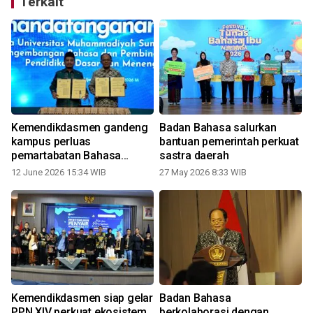
Terkait
Kemendikdasmen gandeng
Badan Bahasa salurkan
kampus perluas
bantuan pemerintah perkuat
pemartabatan Bahasa
sastra daerah
Indonesia
4
12 June 2026 15:34 WIB
27 May 2026 8:33 WIB
Kemendikdasmen siap gelar
Badan Bahasa
PPN XIV perkuat ekosistem
berkolaborasi dengan