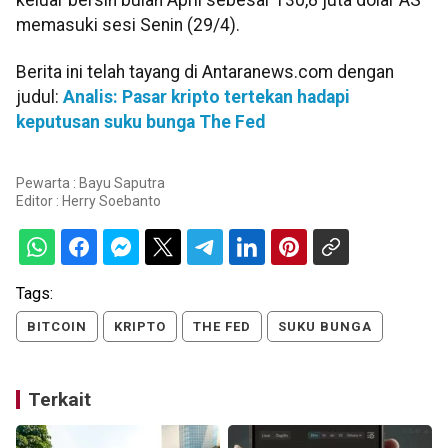
keluar bersih bulan April sebesar 130,8 juta dolar AS
memasuki sesi Senin (29/4).
Berita ini telah tayang di Antaranews.com dengan
judul:
Analis: Pasar kripto tertekan hadapi
keputusan suku bunga The Fed
Pewarta : Bayu Saputra
Editor :
Herry Soebanto
Tags:
BITCOIN
KRIPTO
THE FED
SUKU BUNGA
Terkait