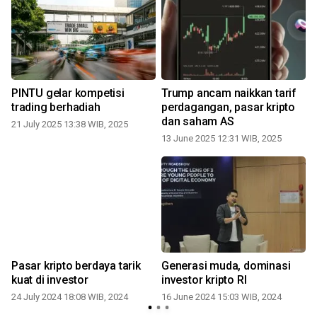
PINTU gelar kompetisi
Trump ancam naikkan tarif
trading berhadiah
perdagangan, pasar kripto
dan saham AS
21 July 2025 13:38 WIB, 2025
13 June 2025 12:31 WIB, 2025
t
Pasar kripto berdaya tarik
Generasi muda, dominasi
kuat di investor
investor kripto RI
24 July 2024 18:08 WIB, 2024
16 June 2024 15:03 WIB, 2024
0