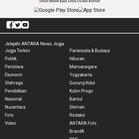
Unduh Mobile Apps untuk iOS dan Android
Jelajahi ANTARA News Jogja
Jogja Terkini
Pariwisata & Budaya
Politik
Hiburan
Peristiwa
Mancanegara
Ekonomi
Yogyakarta
Olahraga
Gunung Kidul
Pendidikan
Kulon Progo
Nasional
Bantul
Nusantara
Sleman
Foto
Redaksi
Video
ANTARA Foto
BrandA