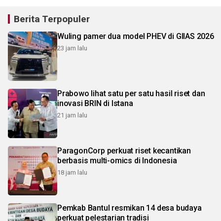
Berita Terpopuler
Wuling pamer dua model PHEV di GIIAS 2026
23 jam lalu
Prabowo lihat satu per satu hasil riset dan
inovasi BRIN di Istana
21 jam lalu
ParagonCorp perkuat riset kecantikan
berbasis multi-omics di Indonesia
18 jam lalu
Pemkab Bantul resmikan 14 desa budaya
perkuat pelestarian tradisi