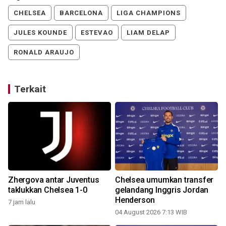
CHELSEA
BARCELONA
LIGA CHAMPIONS
JULES KOUNDE
ESTEVAO
LIAM DELAP
RONALD ARAUJO
Terkait
Zhergova antar Juventus
Chelsea umumkan transfer
z
taklukkan Chelsea 1-0
gelandang Inggris Jordan
Henderson
7 jam lalu
04 August 2026 7:13 WIB
3