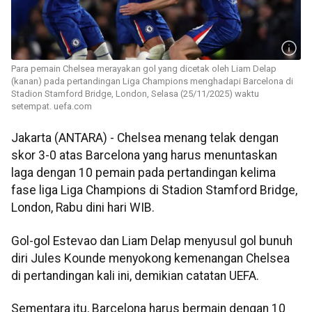
Para pemain Chelsea merayakan gol yang dicetak oleh Liam Delap
(kanan) pada pertandingan Liga Champions menghadapi Barcelona di
Stadion Stamford Bridge, London, Selasa (25/11/2025) waktu
setempat. uefa.com
Jakarta (ANTARA) - Chelsea menang telak dengan
skor 3-0 atas Barcelona yang harus menuntaskan
laga dengan 10 pemain pada pertandingan kelima
fase liga Liga Champions di Stadion Stamford Bridge,
London, Rabu dini hari WIB.
Gol-gol Estevao dan Liam Delap menyusul gol bunuh
diri Jules Kounde menyokong kemenangan Chelsea
di pertandingan kali ini, demikian catatan UEFA.
Sementara itu, Barcelona harus bermain dengan 10