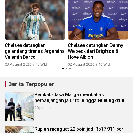
s
Chelsea datangkan
Chelsea datangkan Danny
gelandang timnas Argentina
Welbeck dari Brighton &
Valentin Barco
Hove Albion
2
03 August 2026 7:45 WIB
02 August 2026 9:46 WIB
Berita Terpopuler
Pemkab-Jasa Marga membahas
perpanjangan jalur tol hingga Gunungkidul
16 jam lalu
Rupiah menguat 22 poin jadi Rp17.911 per