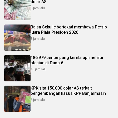
dolar AS
5 jam lalu
Balsa Sekulic bertekad membawa Persib
juara Piala Presiden 2026
8 jam lalu
186.979 penumpang kereta api melalui
stasiun di Daop 6
16 jam lalu
KPK sita 150.000 dolar AS terkait
pengembangan kasus KPP Banjarmasin
8 jam lalu