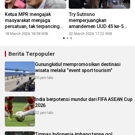
Ketua MPR mengajak
Try Sutrisno
masyarakat menjaga
memperjuangkan
persatuan, tak terpancing
amandemen UUD 45 ke-5
isu sensitif
hingga akhir hayat
18 March 2026 18:38 WIB
02 March 2026 17:22 WIB
Berita Terpopuler
Gunungkidul mempromosikan destinasi
wisata melalui "event sport tourism"
20 jam lalu
India berpotensi mundur dari FIFA ASEAN Cup
2026
22 jam lalu
Timnas Indonesia imbang tanpa gol