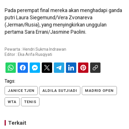
Pada perempat final mereka akan menghadapi ganda
putri Laura Siegemund/Vera Zvonareva
(Jerman/Rusia), yang menyingkirkan unggulan
pertama Sara Errani/Jasmine Paolini.
Pewarta : Hendri Sukma Indrawan
Editor :
Eka Arifa Rusqiyati
Tags:
JANICE TJEN
ALDILA SUTJIADI
MADRID OPEN
WTA
TENIS
Terkait