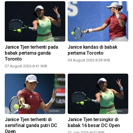
Janice Tjen terhenti pada
Janice kandas di babak
s
babak pertama ganda
pertama Toronto
Toronto
04 August 2026 8:38 WIB
07 August 2026 8:41 WIB
3
Janice Tjen terhenti di
Janice Tjen tersingkir di
semifinal ganda putri DC
babak 16 besar DC Open
Open
31 July 2026 8:07 WIB