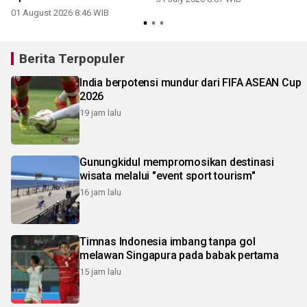
01 August 2026 8:46 WIB
1
Berita Terpopuler
India berpotensi mundur dari FIFA ASEAN Cup
2026
19 jam lalu
Gunungkidul mempromosikan destinasi
wisata melalui "event sport tourism"
16 jam lalu
Timnas Indonesia imbang tanpa gol
melawan Singapura pada babak pertama
15 jam lalu