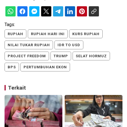
Tags:
RUPIAH
RUPIAH HARI INI
KURS RUPIAH
NILAI TUKAR RUPIAH
IDR TO USD
PROJECT FREEDOM
TRUMP
SELAT HORMUZ
BPS
PERTUMBUHAN EKON
Terkait