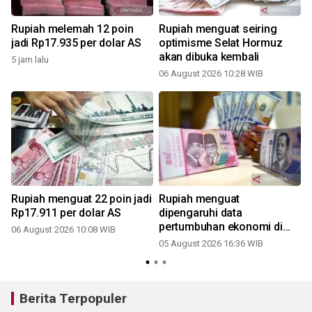
Rupiah melemah 12 poin
Rupiah menguat seiring
jadi Rp17.935 per dolar AS
optimisme Selat Hormuz
akan dibuka kembali
5 jam lalu
06 August 2026 10:28 WIB
Rupiah menguat 22 poin jadi
Rupiah menguat
i
Rp17.911 per dolar AS
dipengaruhi data
pertumbuhan ekonomi di
06 August 2026 10:08 WIB
atas ekspektasi
05 August 2026 16:36 WIB
Berita Terpopuler