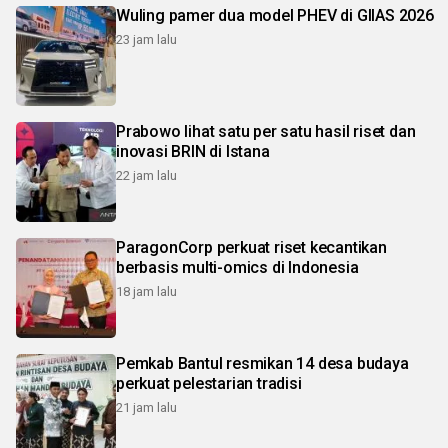
Wuling pamer dua model PHEV di GIIAS 2026
23 jam lalu
Prabowo lihat satu per satu hasil riset dan
inovasi BRIN di Istana
22 jam lalu
ParagonCorp perkuat riset kecantikan
berbasis multi-omics di Indonesia
18 jam lalu
Pemkab Bantul resmikan 14 desa budaya
perkuat pelestarian tradisi
21 jam lalu