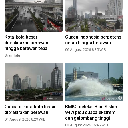
Kota-kota besar
Cuaca Indonesia berpotensi
diprakirakan berawan
cerah hingga berawan
hingga berawan tebal
06 August 2026 8:35 WIB
8 jam lalu
Cuaca di kota-kota besar
BMKG deteksi Bibit Siklon
diprakirakan berawan
94W picu cuaca ekstrem
dan gelombang tinggi
04 August 2026 8:29 WIB
03 August 2026 16:45 WIB
3