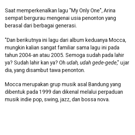
Saat memperkenalkan lagu "My Only One", Arina
sempat bergurau mengenai usia penonton yang
berasal dari berbagai generasi.
"Dan berikutnya ini lagu dari album keduanya Mocca,
mungkin kalian sangat familiar sama lagu ini pada
tahun 2004-an atau 2005. Semoga sudah pada lahir
ya? Sudah lahir kan ya? Oh
udah, udah
gede-gede
," ujar
dia, yang disambut tawa penonton.
Mocca merupakan grup musik asal Bandung yang
dibentuk pada 1999 dan dikenal melalui perpaduan
musik indie pop, swing, jazz, dan bossa nova.