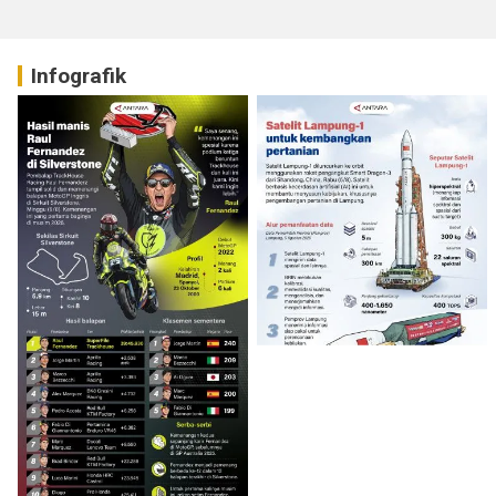
Infografik