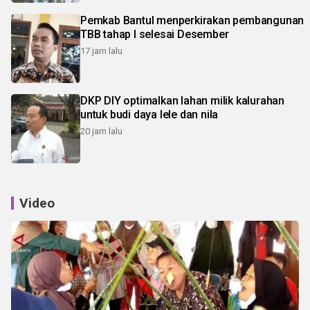
Pemkab Bantul menperkirakan pembangunan
TBB tahap I selesai Desember
17 jam lalu
DKP DIY optimalkan lahan milik kalurahan
untuk budi daya lele dan nila
20 jam lalu
Video