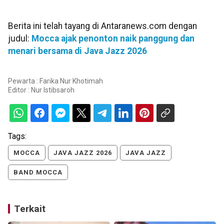
Berita ini telah tayang di Antaranews.com dengan
judul:
Mocca ajak penonton naik panggung dan
menari bersama di Java Jazz 2026
Pewarta : Farika Nur Khotimah
Editor :
Nur Istibsaroh
Tags:
MOCCA
JAVA JAZZ 2026
JAVA JAZZ
BAND MOCCA
Terkait