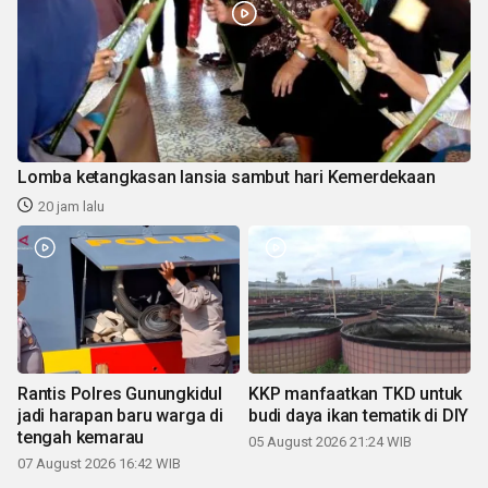
Lomba ketangkasan lansia sambut hari Kemerdekaan
20 jam lalu
Rantis Polres Gunungkidul
KKP manfaatkan TKD untuk
jadi harapan baru warga di
budi daya ikan tematik di DIY
tengah kemarau
05 August 2026 21:24 WIB
07 August 2026 16:42 WIB