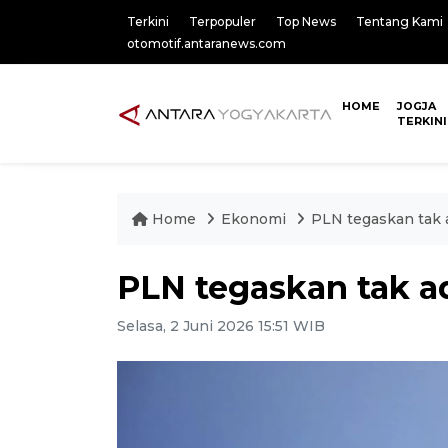
Terkini
Terpopuler
Top News
Tentang Kami
otomotif.antaranews.com
HOME
JOGJA
TERKINI
Home
Ekonomi
PLN tegaskan tak ad
PLN tegaskan tak ada
Selasa, 2 Juni 2026 15:51 WIB