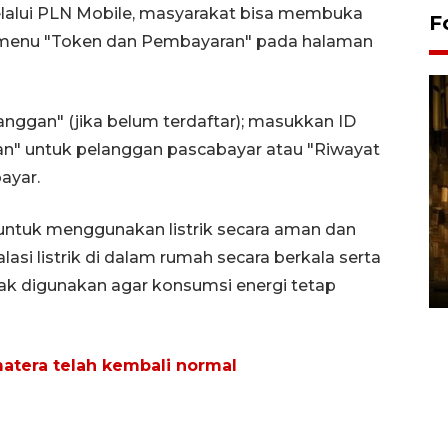
alui PLN Mobile, masyarakat bisa membuka
F
h menu "Token dan Pembayaran" pada halaman
anggan" (jika belum terdaftar); masukkan ID
aan" untuk pelanggan pascabayar atau "Riwayat
ayar.
ntuk menggunakan listrik secara aman dan
Pasokan hortikultura
melimpah picu deflasi DIY
lasi listrik di dalam rumah secara berkala serta
06 August 2026 11:37 WIB
ak digunakan agar konsumsi energi tetap
matera telah kembali normal