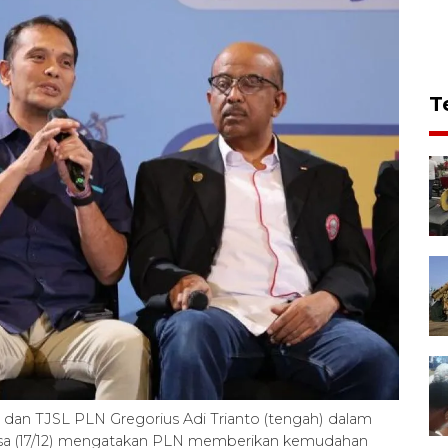
T
 dan TJSL PLN Gregorius Adi Trianto (tengah) dalam
lasa (17/12) mengatakan PLN memberikan kemudahan