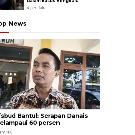
dalam kasus Bengkulu
4 jam lalu
op News
isbud Bantul: Serapan Danais
elampaui 60 persen
jam lalu