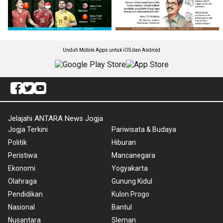
Unduh Mobile Apps untuk iOS dan Android
Jelajahi ANTARA News Jogja
Jogja Terkini
Pariwisata & Budaya
Politik
Hiburan
Peristiwa
Mancanegara
Ekonomi
Yogyakarta
Olahraga
Gunung Kidul
Pendidikan
Kulon Progo
Nasional
Bantul
Nusantara
Sleman