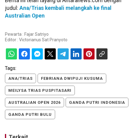
Berita ini telah tayang di Antaranews.com dengan
judul:
Ana/Trias kembali melangkah ke final
Australian Open
Pewarta : Fajar Satriyo
Editor :
Victorianus Sat Pranyoto
Tags:
ANA/TRIAS
FEBRIANA DWIPUJI KUSUMA
MEILYSA TRIAS PUSPITASARI
AUSTRALIAN OPEN 2026
GANDA PUTRI INDONESIA
GANDA PUTRI BULU
Terkait