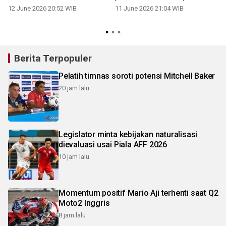
12 June 2026 20:52 WIB
11 June 2026 21:04 WIB
2
Berita Terpopuler
Pelatih timnas soroti potensi Mitchell Baker
20 jam lalu
Legislator minta kebijakan naturalisasi
dievaluasi usai Piala AFF 2026
10 jam lalu
Momentum positif Mario Aji terhenti saat Q2
Moto2 Inggris
8 jam lalu