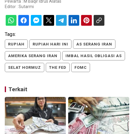
Pewarta : M Baqir Idrus Alatas
Editor :
Sutarmi
Tags:
RUPIAH
RUPIAH HARI INI
AS SERANG IRAN
AMERIKA SERANG IRAN
IMBAL HASIL OBLIGASI AS
SELAT HORMUZ
THE FED
FOMC
Terkait