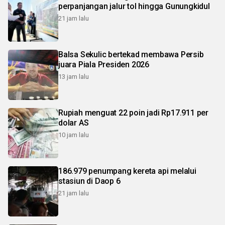
perpanjangan jalur tol hingga Gunungkidul
21 jam lalu
Balsa Sekulic bertekad membawa Persib
juara Piala Presiden 2026
13 jam lalu
Rupiah menguat 22 poin jadi Rp17.911 per
dolar AS
10 jam lalu
186.979 penumpang kereta api melalui
stasiun di Daop 6
21 jam lalu