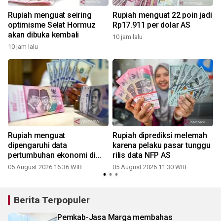
Rupiah menguat seiring
Rupiah menguat 22 poin jadi
optimisme Selat Hormuz
Rp17.911 per dolar AS
akan dibuka kembali
10 jam lalu
10 jam lalu
Rupiah menguat
Rupiah diprediksi melemah
dipengaruhi data
karena pelaku pasar tunggu
pertumbuhan ekonomi di
rilis data NFP AS
atas ekspektasi
05 August 2026 16:36 WIB
05 August 2026 11:30 WIB
Berita Terpopuler
Pemkab-Jasa Marga membahas