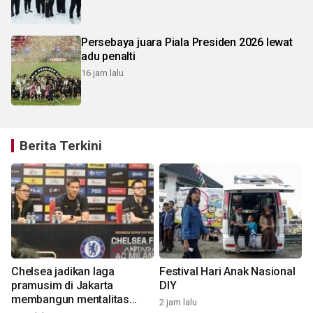
Persebaya juara Piala Presiden 2026 lewat
adu penalti
16 jam lalu
Berita Terkini
Chelsea jadikan laga
Festival Hari Anak Nasional
pramusim di Jakarta
DIY
membangun mentalitas
2 jam lalu