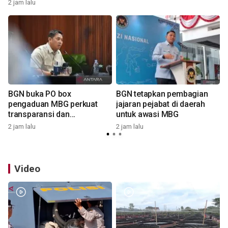
pemenang
2 jam lalu
2
BGN buka PO box
BGN tetapkan pembagian
pengaduan MBG perkuat
jajaran pejabat di daerah
transparansi dan
untuk awasi MBG
pengawasan
2 jam lalu
2 jam lalu
2
Video