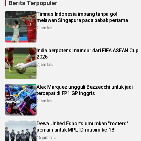
Berita Terpopuler
Timnas Indonesia imbang tanpa gol
melawan Singapura pada babak pertama
2 jam lalu
India berpotensi mundur dari FIFA ASEAN Cup
2026
7 jam lalu
Alex Marquez ungguli Bezzecchi untuk jadi
tercepat di FP1 GP Inggris
2 jam lalu
Dewa United Esports umumkan "rosters"
pemain untuk MPL ID musim ke-18
16 jam lalu