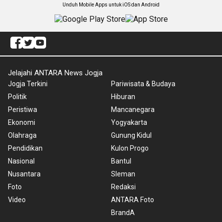
Unduh Mobile Apps untuk iOS dan Android
Jelajahi ANTARA News Jogja
Jogja Terkini
Pariwisata & Budaya
Politik
Hiburan
Peristiwa
Mancanegara
Ekonomi
Yogyakarta
Olahraga
Gunung Kidul
Pendidikan
Kulon Progo
Nasional
Bantul
Nusantara
Sleman
Foto
Redaksi
Video
ANTARA Foto
BrandA