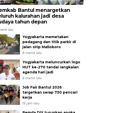
emkab Bantul menargetkan
eluruh kalurahan jadi desa
udaya tahun depan
enit lalu
Yogyakarta memetakan
pedagang dan titik parkir di
jalan sirip Malioboro
8 menit lalu
Yogyakarta meluncurkan logo
HUT ke-270 tandai rangkaian
agenda hari jadi
8 menit lalu
Job Fair Bantul 2026
targetkan serap 750 pencari
kerja
19 jam lalu
Pemda DIY turunkan angka