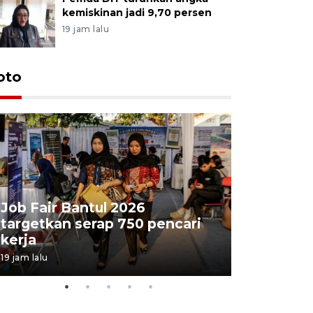
kemiskinan jadi 9,70 persen
19 jam lalu
oto
Job Fair Bantul 2026
targetkan serap 750 pencari
Lelang b
kerja
Kejaksaa
19 jam lalu
23 jam lalu