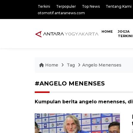
Terkini
Terpopuler
Top News
Tentang Kami
otomotif.antaranews.com
HOME
JOGJA
TERKINI
Home
Tag
Angelo Menenses
#ANGELO MENENSES
Kumpulan berita angelo menenses, di