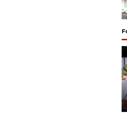
F
Pameran seni rupa karya
seniman neurodivergen
03 August 2026 13:03 WIB