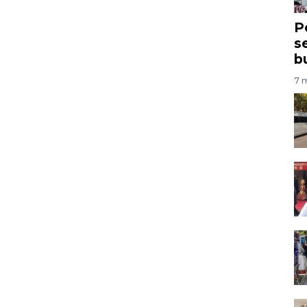
P
s
b
7 m