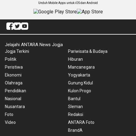
Unduh Mobile Apps untuk iOS dan Android
Jelajahi ANTARA News Jogja
Jogja Terkini
Pariwisata & Budaya
Politik
Hiburan
Peristiwa
Mancanegara
Ekonomi
Yogyakarta
Olahraga
Gunung Kidul
Pendidikan
Kulon Progo
Nasional
Bantul
Nusantara
Sleman
Foto
Redaksi
Video
ANTARA Foto
BrandA