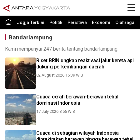
Jogja Terkini
Politik
Peristiwa
Ekonomi
Olahraga
Bandarlampung
Kami mempunyai 247 berita tentang bandarlampung.
Riset BRIN ungkap reaktivasi jalur kereta api
dukung perkembangan daerah
02 August 2026 15:39 WIB
Cuaca cerah berawan-berawan tebal
dominasi Indonesia
17 July 2026 8:56 WIB
Cuaca di sebagian wilayah Indonesia
diprakirakan berawan hingga berawan tebal