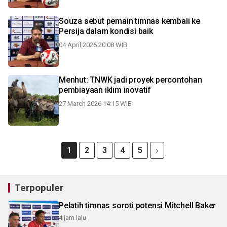
Souza sebut pemain timnas kembali ke
Persija dalam kondisi baik
04 April 2026 20:08 WIB
Menhut: TNWK jadi proyek percontohan
pembiayaan iklim inovatif
27 March 2026 14:15 WIB
1
2
3
4
5
Terpopuler
Pelatih timnas soroti potensi Mitchell Baker
4 jam lalu