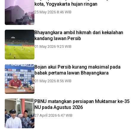
kota, Yogyakarta hujan ringan
25 May 2026 8:46 WIB
Bhayangkara ambil hikmah dari kekalahan
kandang lawan Persib
01 May 2026 9:25 WIB
Bojan akui Persib kurang maksimal pada
babak pertama lawan Bhayangkara
01 May 2026 8:56 WIB
PBNU matangkan persiapan Muktamar ke-35
NU pada Agustus 2026
27 April 2026 6:47 WIB