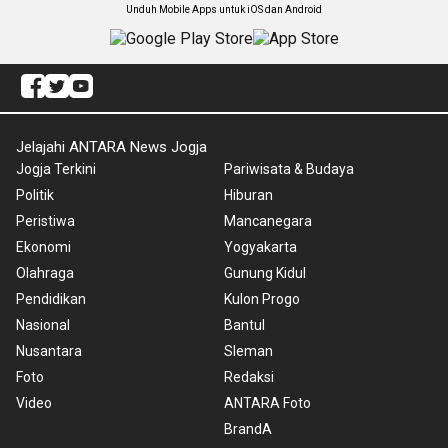
Unduh Mobile Apps untuk iOS dan Android
Jelajahi ANTARA News Jogja
Jogja Terkini
Pariwisata & Budaya
Politik
Hiburan
Peristiwa
Mancanegara
Ekonomi
Yogyakarta
Olahraga
Gunung Kidul
Pendidikan
Kulon Progo
Nasional
Bantul
Nusantara
Sleman
Foto
Redaksi
Video
ANTARA Foto
BrandA