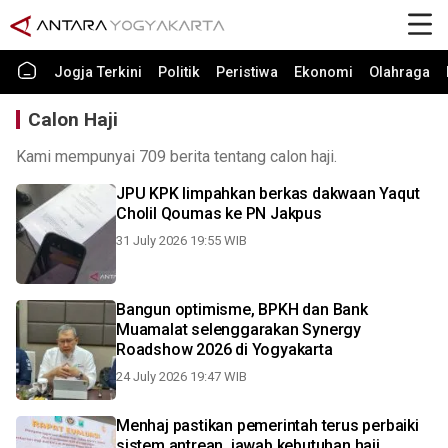
Jogja Terkini
Politik
Peristiwa
Ekonomi
Olahraga
Calon Haji
Kami mempunyai 709 berita tentang calon haji.
JPU KPK limpahkan berkas dakwaan Yaqut
Cholil Qoumas ke PN Jakpus
31 July 2026 19:55 WIB
Bangun optimisme, BPKH dan Bank
Muamalat selenggarakan Synergy
Roadshow 2026 di Yogyakarta
24 July 2026 19:47 WIB
Menhaj pastikan pemerintah terus perbaiki
sistem antrean, jawab kebutuhan haji