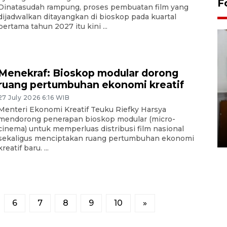
F
Dinatasudah rampung, proses pembuatan film yang
dijadwalkan ditayangkan di bioskop pada kuartal
pertama tahun 2027 itu kini ...
Menekraf: Bioskop modular dorong
ruang pertumbuhan ekonomi kreatif
27 July 2026 6:16 WIB
Pemakaman maestro seni
Menteri Ekonomi Kreatif Teuku Riefky Harsya
mendorong penerapan bioskop modular (micro-
rupa Nasirun
cinema) untuk memperluas distribusi film nasional
01 August 2026 21:48 WIB
sekaligus menciptakan ruang pertumbuhan ekonomi
kreatif baru. ...
6
7
8
9
10
»