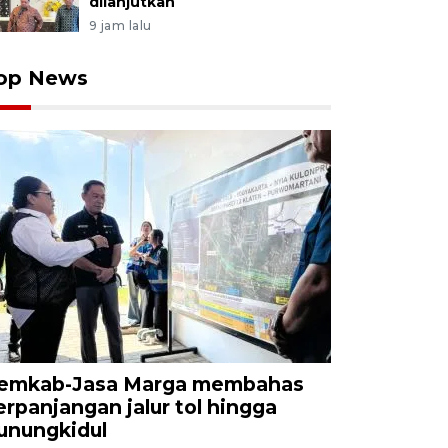
dilanjutkan
9 jam lalu
op News
emkab-Jasa Marga membahas
erpanjangan jalur tol hingga
unungkidul