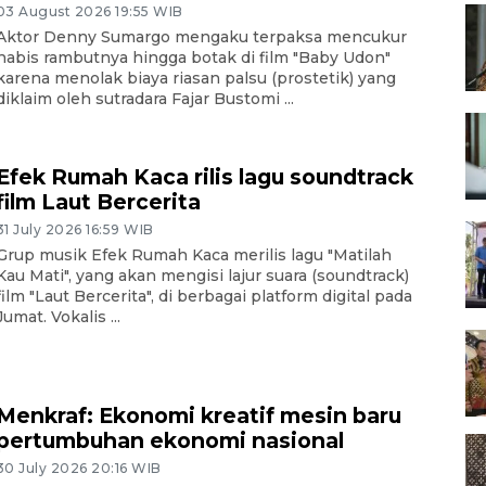
03 August 2026 19:55 WIB
Aktor Denny Sumargo mengaku terpaksa mencukur
habis rambutnya hingga botak di film "Baby Udon"
karena menolak biaya riasan palsu (prostetik) yang
diklaim oleh sutradara Fajar Bustomi ...
Efek Rumah Kaca rilis lagu soundtrack
film Laut Bercerita
31 July 2026 16:59 WIB
Grup musik Efek Rumah Kaca merilis lagu "Matilah
Kau Mati", yang akan mengisi lajur suara (soundtrack)
film "Laut Bercerita", di berbagai platform digital pada
Jumat. Vokalis ...
Menkraf: Ekonomi kreatif mesin baru
pertumbuhan ekonomi nasional
30 July 2026 20:16 WIB