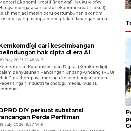
Menteri Ekonomi Kreatif (Menkraf) Teuku Riefky
Harsya mengatakan sektor ekonomi kreatif (ekraf)
telah menjadi mesin baru pertumbuhan ekonomi
nasional yang mampu menciptakan lapangan kerja ...
T
Kemkomdigi cari keseimbangan
pelindungan hak cipta di era AI
30 July 2026 12:48 WIB
Kementerian Komunikasi dan Digital (Kemkomdigi)
dalam penyusunan Rancangan Undang-Undang (RUU)
Hak Cipta berupaya menjaga keseimbangan antara
kepentingan industri teknologi, media, musisi,
pembuat ...
DPRD DIY perkuat substansi
P
rancangan Perda Perfilman
p
G
28 July 2026 18:27 WIB