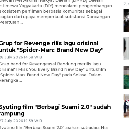
Dewan Perwakilan Rakyat Daerah (DPRD) Daerah
7 j
Istimewa Yogyakarta (DIY) mendalami pengembangan
ekosistem perfilman berbasis komunitas sebagai
bagian dari upaya memperkuat substansi Rancangan
Peraturan ...
Grup for Revenge rilis lagu orisinal
untuk "Spider-Man: Brand New Day"
28 July 2026 14:58 WIB
Grup band for Revengeasal Bandung merilis lagu
orisinal"I Miss You Every Brand New Day" untukfilm
"Spider-Man: Brand New Day" pada Selasa. Dalam
kerangka ...
Syuting film "Berbagi Suami 2.0" sudah
rampung
27 July 2026 19:59 WIB
Syuting film"Berbagi Suami 2.0" arahan sutradara Nia