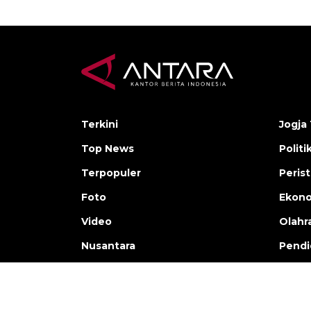
Terkini
Jogja 
Top News
Politi
Terpopuler
Peris
Foto
Ekon
Video
Olahr
Nusantara
Pendi
Copyright © ANTARA