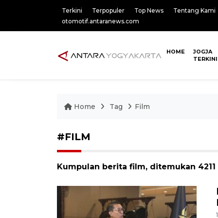
Terkini
Terpopuler
Top News
Tentang Kami
otomotif.antaranews.com
HOME
JOGJA
TERKINI
Home
Tag
Film
#FILM
Kumpulan berita film, ditemukan 4211 