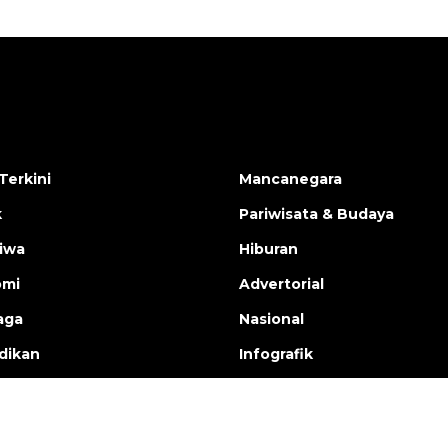
Terkini
Mancanegara
k
Pariwisata & Budaya
tiwa
Hiburan
omi
Advertorial
aga
Nasional
dikan
Infografik