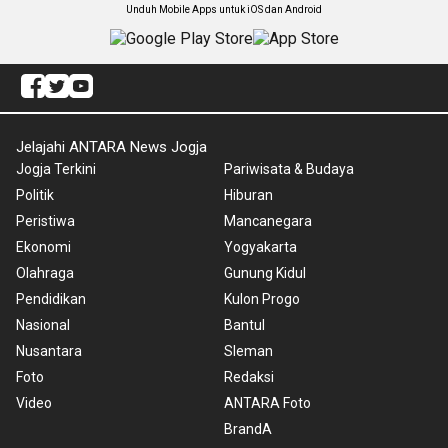
Unduh Mobile Apps untuk iOS dan Android
Jelajahi ANTARA News Jogja
Jogja Terkini
Pariwisata & Budaya
Politik
Hiburan
Peristiwa
Mancanegara
Ekonomi
Yogyakarta
Olahraga
Gunung Kidul
Pendidikan
Kulon Progo
Nasional
Bantul
Nusantara
Sleman
Foto
Redaksi
Video
ANTARA Foto
BrandA