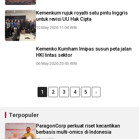
Kemenkum rujuk royalti satu pintu Inggris
untuk revisi UU Hak Cipta
10 May 2026 11:04 WIB
Kemenko Kumham Imipas susun peta jalan
HKI lintas sektor
06 May 2026 20:43 WIB
1
2
3
4
5
Terpopuler
ParagonCorp perkuat riset kecantikan
berbasis multi-omics di Indonesia