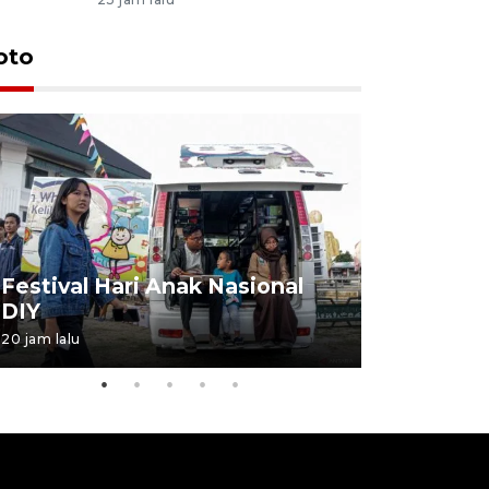
oto
Job Fair 
Festival Hari Anak Nasional
targetkan
DIY
kerja
20 jam lalu
06 August 20