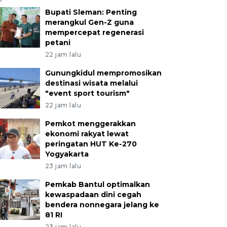
Bupati Sleman: Penting
merangkul Gen-Z guna
mempercepat regenerasi
petani
22 jam lalu
Gunungkidul mempromosikan
destinasi wisata melalui
"event sport tourism"
22 jam lalu
Pemkot menggerakkan
ekonomi rakyat lewat
peringatan HUT Ke-270
Yogyakarta
23 jam lalu
Pemkab Bantul optimalkan
kewaspadaan dini cegah
bendera nonnegara jelang ke
81 RI
23 jam lalu