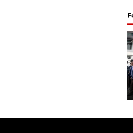
F
BPJS Kesehatan Yogyakarta
perkuat sinergi dengan
ANTARA Biro DIY
03 August 2026 17:24 WIB