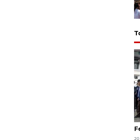
T
F
20 