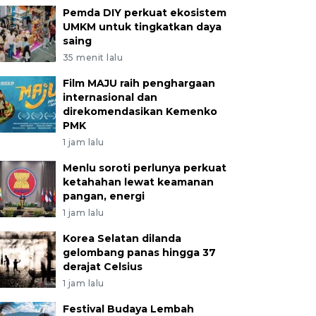
Pemda DIY perkuat ekosistem
UMKM untuk tingkatkan daya
saing
35 menit lalu
Film MAJU raih penghargaan
internasional dan
direkomendasikan Kemenko
PMK
1 jam lalu
Menlu soroti perlunya perkuat
ketahahan lewat keamanan
pangan, energi
1 jam lalu
Korea Selatan dilanda
gelombang panas hingga 37
derajat Celsius
1 jam lalu
Festival Budaya Lembah