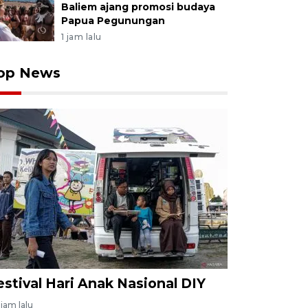
Baliem ajang promosi budaya
Papua Pegunungan
1 jam lalu
op News
estival Hari Anak Nasional DIY
jam lalu