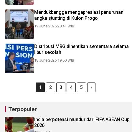
Mendukbangga mengapresiasi penurunan
angka stunting di Kulon Progo
19 June 2026 20:41 WIB
Distribusi MBG dihentikan sementara selama
libur sekolah
18 June 2026 19:50 WIB
1
2
3
4
5
Terpopuler
India berpotensi mundur dari FIFA ASEAN Cup
2026