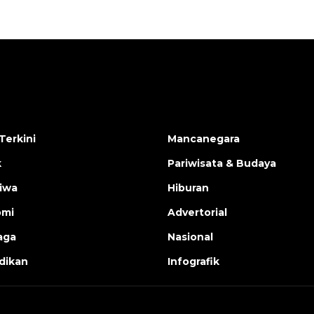
Terkini
Mancanegara
k
Pariwisata & Budaya
tiwa
Hiburan
omi
Advertorial
aga
Nasional
dikan
Infografik