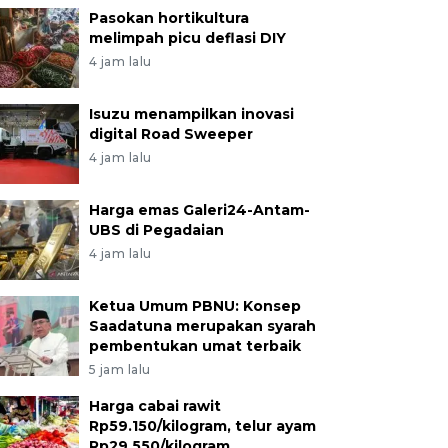
Pasokan hortikultura
melimpah picu deflasi DIY
4 jam lalu
Isuzu menampilkan inovasi
digital Road Sweeper
4 jam lalu
Harga emas Galeri24-Antam-
UBS di Pegadaian
4 jam lalu
Ketua Umum PBNU: Konsep
Saadatuna merupakan syarah
pembentukan umat terbaik
5 jam lalu
Harga cabai rawit
Rp59.150/kilogram, telur ayam
Rp29.550/kilogram