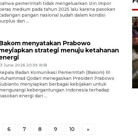
F
bahwa pemerintah tidak mengeluarkan izin impor
beras medium pada tahun 2025 lalu karena pasokan
cadangan pangan nasional sudah dalam kondisi
surplus dan ...
Bakom menyatakan Prabowo
meyiapkan strategi menuju ketahanan
energi
13 June 2026 20:59 WIB
Bantul Creative Expo 2026
Kepala Badan Komunikasi Pemerintah (Bakom) RI
Muhammad Qodari menegaskan Presiden Prabowo
02 August 2026 0:49 WIB
Subianto menyiapkan berbagai kebijakan untuk
mengurangi kebergantungan Indonesia terhadap
pasokan energi dari ...
6
7
8
9
10
»