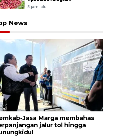
5 jam lalu
op News
emkab-Jasa Marga membahas
erpanjangan jalur tol hingga
unungkidul