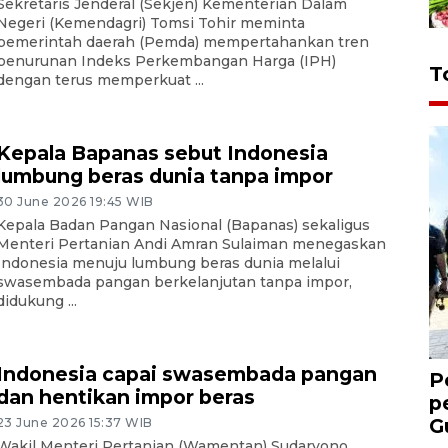
Sekretaris Jenderal (Sekjen) Kementerian Dalam
Negeri (Kemendagri) Tomsi Tohir meminta
pemerintah daerah (Pemda) mempertahankan tren
penurunan Indeks Perkembangan Harga (IPH)
T
dengan terus memperkuat ...
Kepala Bapanas sebut Indonesia
lumbung beras dunia tanpa impor
30 June 2026 19:45 WIB
Kepala Badan Pangan Nasional (Bapanas) sekaligus
Menteri Pertanian Andi Amran Sulaiman menegaskan
Indonesia menuju lumbung beras dunia melalui
swasembada pangan berkelanjutan tanpa impor,
didukung ...
Indonesia capai swasembada pangan
P
dan hentikan impor beras
p
G
23 June 2026 15:37 WIB
Wakil Menteri Pertanian (Wamentan) Sudaryono