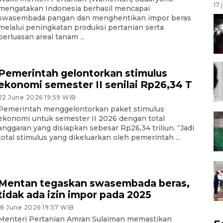
17 
mengatakan Indonesia berhasil mencapai
swasembada pangan dan menghentikan impor beras
melalui peningkatan produksi pertanian serta
perluasan areal tanam ...
Pemerintah gelontorkan stimulus
ekonomi semester II senilai Rp26,34 T
22 June 2026 19:59 WIB
Pemerintah menggelontorkan paket stimulus
ekonomi untuk semester II 2026 dengan total
anggaran yang disiapkan sebesar Rp26,34 triliun. “Jadi
total stimulus yang dikeluarkan oleh pemerintah ...
Mentan tegaskan swasembada beras,
tidak ada izin impor pada 2025
18 June 2026 19:57 WIB
Menteri Pertanian Amran Sulaiman memastikan