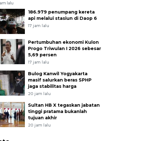
jam lalu
186.979 penumpang kereta
api melalui stasiun di Daop 6
17 jam lalu
Pertumbuhan ekonomi Kulon
Progo Triwulan I 2026 sebesar
5,69 persen
17 jam lalu
Bulog Kanwil Yogyakarta
masif salurkan beras SPHP
jaga stabilitas harga
20 jam lalu
Sultan HB X tegaskan jabatan
tinggi pratama bukanlah
tujuan akhir
20 jam lalu