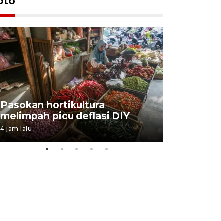
oto
BPJS Kes
Pasokan hortikultura
perkuat s
melimpah picu deflasi DIY
ANTARA B
4 jam lalu
03 August 202