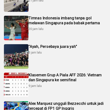
21 jam lalu
Timnas Indonesia imbang tanpa gol
melawan Singapura pada babak pertama
20 jam lalu
"Ayah, Persebaya juara yah"
3 jam lalu
Klasemen Grup A Piala AFF 2026: Vietnam
dan Singapura ke semifinal
9 jam lalu
Alex Marquez ungguli Bezzecchi untuk jadi
tercepat di FP1 GP Inggris