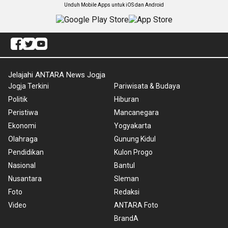
Unduh Mobile Apps untuk iOS dan Android
Jelajahi ANTARA News Jogja
Jogja Terkini
Pariwisata & Budaya
Politik
Hiburan
Peristiwa
Mancanegara
Ekonomi
Yogyakarta
Olahraga
Gunung Kidul
Pendidikan
Kulon Progo
Nasional
Bantul
Nusantara
Sleman
Foto
Redaksi
Video
ANTARA Foto
BrandA