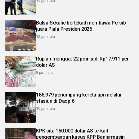
19 jam lalu
Balsa Sekulic bertekad membawa Persib
juara Piala Presiden 2026
12 jam lalu
Rupiah menguat 22 poin jadi Rp17.911 per
dolar AS
8 jam lalu
186.979 penumpang kereta api melalui
stasiun di Daop 6
19 jam lalu
KPK sita 150.000 dolar AS terkait
pengembangan kasus KPP Banjarmasin