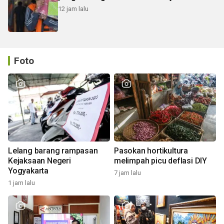
12 jam lalu
Foto
Lelang barang rampasan
Pasokan hortikultura
Kejaksaan Negeri
melimpah picu deflasi DIY
Yogyakarta
7 jam lalu
1 jam lalu