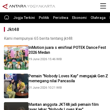
Jogja Terkini
Politik
Peristiwa
Ekonomi
Olahraga
Jkt48
Kami mempunyai 65 berita tentang jkt48.
InMotion juara s emifinal POTEK Dance Fest
2026 Medan
19 June 2026 15:46 WIB
Pemain "Nobody Loves Kay" mengajak Gen Z
memegang nilai Pancasila
01 June 2026 10:21 WIB
Mantan anggota JKT48 jadi pemain film
layar lebar "Nobody Loves Kay"