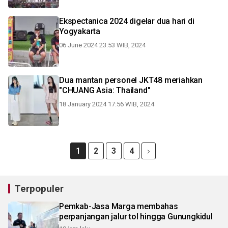
Ekspectanica 2024 digelar dua hari di
Yogyakarta
06 June 2024 23:53 WIB, 2024
Dua mantan personel JKT48 meriahkan
"CHUANG Asia: Thailand"
18 January 2024 17:56 WIB, 2024
1
2
3
4
Terpopuler
Pemkab-Jasa Marga membahas
perpanjangan jalur tol hingga Gunungkidul