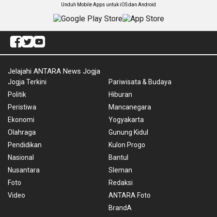
Unduh Mobile Apps untuk iOS dan Android
Jelajahi ANTARA News Jogja
Jogja Terkini
Pariwisata & Budaya
Politik
Hiburan
Peristiwa
Mancanegara
Ekonomi
Yogyakarta
Olahraga
Gunung Kidul
Pendidikan
Kulon Progo
Nasional
Bantul
Nusantara
Sleman
Foto
Redaksi
Video
ANTARA Foto
BrandA