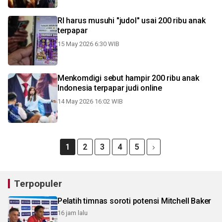
RI harus musuhi "judol" usai 200 ribu anak
terpapar
15 May 2026 6:30 WIB
Menkomdigi sebut hampir 200 ribu anak
Indonesia terpapar judi online
14 May 2026 16:02 WIB
1
2
3
4
5
Terpopuler
Pelatih timnas soroti potensi Mitchell Baker
16 jam lalu