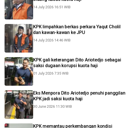
14 July 2026 16:51 WIB
KPK limpahkan berkas perkara Yaqut Cholil
dan kawan-kawan ke JPU
14 July 2026 14:46 WIB
KPK gali keterangan Dito Ariotedjo sebagai
saksi dugaan korupsi kuota haji
01 July 2026 7:35 WIB
Eks Menpora Dito Ariotedjo penuhi panggilan
KPK jadi saksi kuota haji
30 June 2026 11:30 WIB
KPK memantau perkembangan kondisi