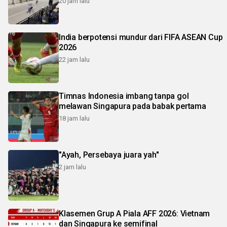
20 jam lalu
India berpotensi mundur dari FIFA ASEAN Cup
2026
22 jam lalu
Timnas Indonesia imbang tanpa gol
melawan Singapura pada babak pertama
18 jam lalu
"Ayah, Persebaya juara yah"
2 jam lalu
Klasemen Grup A Piala AFF 2026: Vietnam
dan Singapura ke semifinal