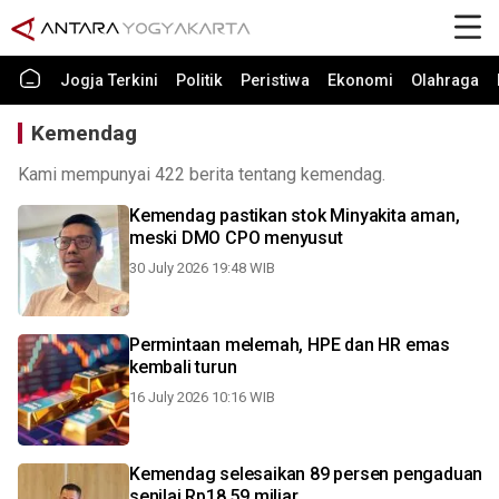
Jogja Terkini
Politik
Peristiwa
Ekonomi
Olahraga
Kemendag
Kami mempunyai 422 berita tentang kemendag.
Kemendag pastikan stok Minyakita aman,
meski DMO CPO menyusut
30 July 2026 19:48 WIB
Permintaan melemah, HPE dan HR emas
kembali turun
16 July 2026 10:16 WIB
Kemendag selesaikan 89 persen pengaduan
senilai Rp18,59 miliar