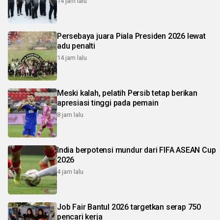
14 jam lalu
Persebaya juara Piala Presiden 2026 lewat
adu penalti
14 jam lalu
Meski kalah, pelatih Persib tetap berikan
apresiasi tinggi pada pemain
8 jam lalu
India berpotensi mundur dari FIFA ASEAN Cup
2026
4 jam lalu
Job Fair Bantul 2026 targetkan serap 750
pencari kerja