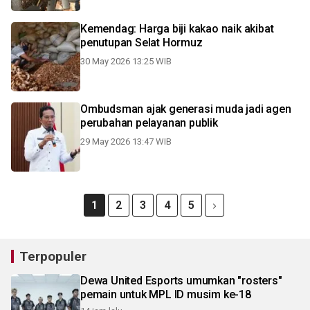
Kemendag: Harga biji kakao naik akibat
penutupan Selat Hormuz
30 May 2026 13:25 WIB
Ombudsman ajak generasi muda jadi agen
perubahan pelayanan publik
29 May 2026 13:47 WIB
1
2
3
4
5
Terpopuler
Dewa United Esports umumkan "rosters"
pemain untuk MPL ID musim ke-18