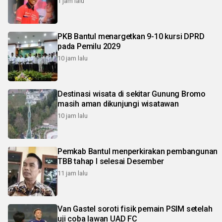
1 jam lalu
PKB Bantul menargetkan 9-10 kursi DPRD
pada Pemilu 2029
10 jam lalu
Destinasi wisata di sekitar Gunung Bromo
masih aman dikunjungi wisatawan
10 jam lalu
Pemkab Bantul menperkirakan pembangunan
TBB tahap I selesai Desember
11 jam lalu
Van Gastel soroti fisik pemain PSIM setelah
uji coba lawan UAD FC