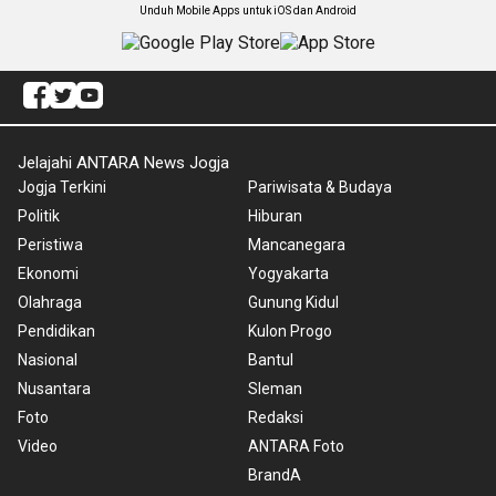
Unduh Mobile Apps untuk iOS dan Android
Jelajahi ANTARA News Jogja
Jogja Terkini
Pariwisata & Budaya
Politik
Hiburan
Peristiwa
Mancanegara
Ekonomi
Yogyakarta
Olahraga
Gunung Kidul
Pendidikan
Kulon Progo
Nasional
Bantul
Nusantara
Sleman
Foto
Redaksi
Video
ANTARA Foto
BrandA