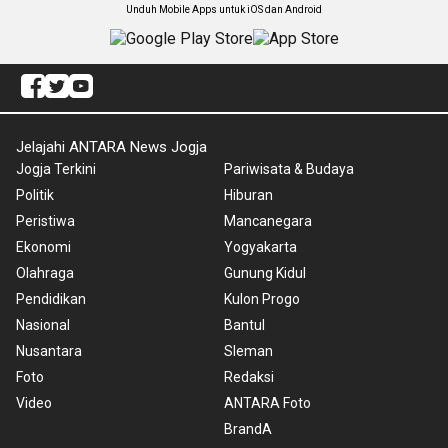
Unduh Mobile Apps untuk iOS dan Android
Jelajahi ANTARA News Jogja
Jogja Terkini
Pariwisata & Budaya
Politik
Hiburan
Peristiwa
Mancanegara
Ekonomi
Yogyakarta
Olahraga
Gunung Kidul
Pendidikan
Kulon Progo
Nasional
Bantul
Nusantara
Sleman
Foto
Redaksi
Video
ANTARA Foto
BrandA