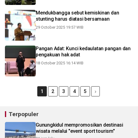
Mendukbangga sebut kemiskinan dan
stunting harus diatasi bersamaan
29 October 2025 19:57 WIB
Pangan Adat: Kunci kedaulatan pangan dan
pengakuan hak adat
18 October 2025 16:14 WIB
1
2
3
4
5
Terpopuler
Gunungkidul mempromosikan destinasi
wisata melalui "event sport tourism"