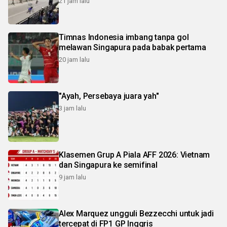
21 jam lalu
Timnas Indonesia imbang tanpa gol
melawan Singapura pada babak pertama
20 jam lalu
"Ayah, Persebaya juara yah"
3 jam lalu
Klasemen Grup A Piala AFF 2026: Vietnam
dan Singapura ke semifinal
9 jam lalu
Alex Marquez ungguli Bezzecchi untuk jadi
tercepat di FP1 GP Inggris