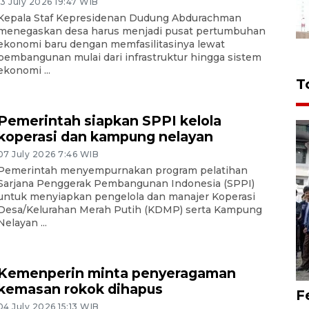
13 July 2026 19:47 WIB
Kepala Staf Kepresidenan Dudung Abdurachman
menegaskan desa harus menjadi pusat pertumbuhan
ekonomi baru dengan memfasilitasinya lewat
pembangunan mulai dari infrastruktur hingga sistem
ekonomi ...
T
Pemerintah siapkan SPPI kelola
koperasi dan kampung nelayan
07 July 2026 7:46 WIB
Pemerintah menyempurnakan program pelatihan
Sarjana Penggerak Pembangunan Indonesia (SPPI)
untuk menyiapkan pengelola dan manajer Koperasi
Desa/Kelurahan Merah Putih (KDMP) serta Kampung
Nelayan ...
Kemenperin minta penyeragaman
kemasan rokok dihapus
F
04 July 2026 15:13 WIB