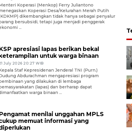
Menteri Koperasi (Menkop) Ferry Juliantono
menegaskan Koperasi Desa/Kelurahan Merah Putih
(KDKMP) dikembangkan tidak hanya sebagai penyalur
barang bersubsidi, tetapi juga menjadi penggerak
ekonomi ...
T
KSP apresiasi lapas berikan bekal
keterampilan untuk warga binaan
21 July 2026 20:27 WIB
Kepala Staf Kepresidenan Jenderal TNI (Purn.)
Dudung Abdurachman mengapresiasi program
pembinaan yang dilakukan di lembaga
pemasyarakatan (lapas) dan berharap dapat
dimanfaatkan warga binaan ...
Pengamat menilai unggahan MPLS
cukup memuat informasi yang
diperlukan