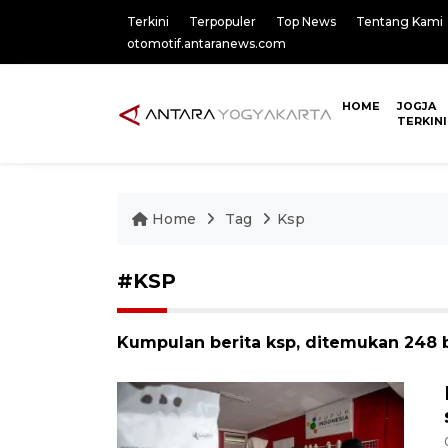
Terkini
Terpopuler
Top News
Tentang Kami
otomotif.antaranews.com
HOME
JOGJA
TERKINI
Home
Tag
Ksp
#KSP
Kumpulan berita ksp, ditemukan 248 b