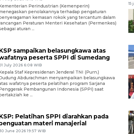
15 
Kementerian Perindustrian (Kemenperin)
menegaskan penolakannya terhadap pengaturan
penyeragaman kemasan rokok yang tercantum dalam
rancangan Peraturan Menteri Kesehatan (Permenkes)
sebagai aturan ...
KSP sampaikan belasungkawa atas
wafatnya peserta SPPI di Sumedang
01 July 2026 6:08 WIB
Kepala Staf Kepresidenan Jenderal TNI (Purn.)
Dudung Abdurachman menyampaikan belasungkawa
atas wafatnya peserta pelatihan program Sarjana
Penggerak Pembangunan Indonesia (SPPI) saat
bertakziah ke ...
KSP: Pelatihan SPPI diarahkan pada
penguatan materi manajerial
30 June 2026 19:57 WIB