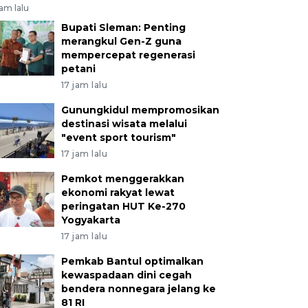
jam lalu
Bupati Sleman: Penting
merangkul Gen-Z guna
mempercepat regenerasi
petani
17 jam lalu
Gunungkidul mempromosikan
destinasi wisata melalui
"event sport tourism"
17 jam lalu
Pemkot menggerakkan
ekonomi rakyat lewat
peringatan HUT Ke-270
Yogyakarta
17 jam lalu
Pemkab Bantul optimalkan
kewaspadaan dini cegah
bendera nonnegara jelang ke
81 RI