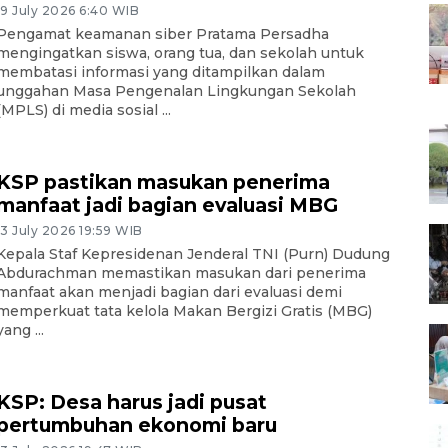
19 July 2026 6:40 WIB
Pengamat keamanan siber Pratama Persadha
mengingatkan siswa, orang tua, dan sekolah untuk
membatasi informasi yang ditampilkan dalam
unggahan Masa Pengenalan Lingkungan Sekolah
(MPLS) di media sosial ...
KSP pastikan masukan penerima
manfaat jadi bagian evaluasi MBG
13 July 2026 19:59 WIB
Kepala Staf Kepresidenan Jenderal TNI (Purn) Dudung
Abdurachman memastikan masukan dari penerima
manfaat akan menjadi bagian dari evaluasi demi
memperkuat tata kelola Makan Bergizi Gratis (MBG)
yang ...
KSP: Desa harus jadi pusat
pertumbuhan ekonomi baru