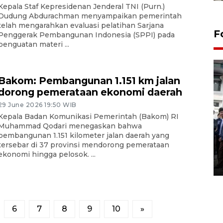
Kepala Staf Kepresidenan Jenderal TNI (Purn.)
Dudung Abdurachman menyampaikan pemerintah
telah mengarahkan evaluasi pelatihan Sarjana
F
Penggerak Pembangunan Indonesia (SPPI) pada
penguatan materi ...
Bakom: Pembangunan 1.151 km jalan
dorong pemerataan ekonomi daerah
29 June 2026 19:50 WIB
Kepala Badan Komunikasi Pemerintah (Bakom) RI
BPJS Kesehatan Yogyakarta
Muhammad Qodari menegaskan bahwa
pembangunan 1.151 kilometer jalan daerah yang
perkuat sinergi dengan
tersebar di 37 provinsi mendorong pemerataan
ANTARA Biro DIY
ekonomi hingga pelosok. ...
03 August 2026 17:24 WIB
6
7
8
9
10
»