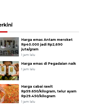
erkini
Harga emas Antam meroket
Rp40.000 jadi Rp2,690
juta/gram
1 jam lalu
Harga emas di Pegadaian naik
1 jam lalu
Harga cabai rawit
Rp59.650/kilogram, telur ayam
Rp29.450/kilogram
1 jam lalu