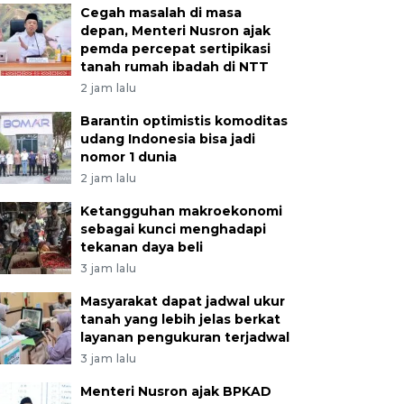
Cegah masalah di masa
depan, Menteri Nusron ajak
pemda percepat sertipikasi
tanah rumah ibadah di NTT
2 jam lalu
Barantin optimistis komoditas
udang Indonesia bisa jadi
nomor 1 dunia
2 jam lalu
Ketangguhan makroekonomi
sebagai kunci menghadapi
tekanan daya beli
3 jam lalu
Masyarakat dapat jadwal ukur
tanah yang lebih jelas berkat
layanan pengukuran terjadwal
3 jam lalu
Menteri Nusron ajak BPKAD