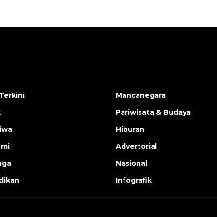
Terkini
Mancanegara
k
Pariwisata & Budaya
tiwa
Hiburan
omi
Advertorial
aga
Nasional
dikan
Infografik