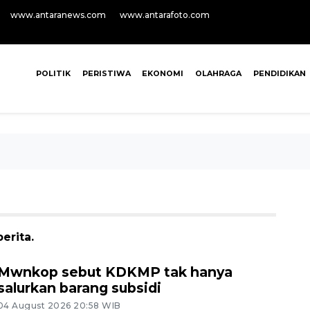
www.antaranews.com
www.antarafoto.com
POLITIK
PERISTIWA
EKONOMI
OLAHRAGA
PENDIDIKAN
erita.
Mwnkop sebut KDKMP tak hanya
salurkan barang subsidi
04 August 2026 20:58 WIB