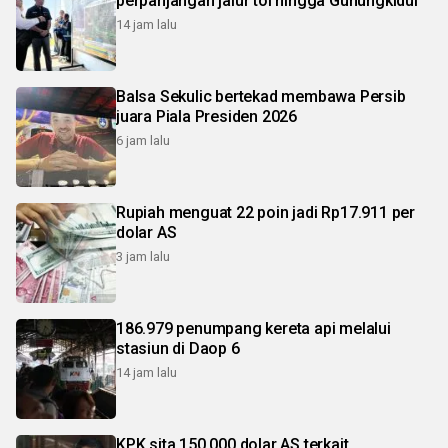
perpanjangan jalur tol hingga Gunungkidul
14 jam lalu
Balsa Sekulic bertekad membawa Persib
juara Piala Presiden 2026
6 jam lalu
Rupiah menguat 22 poin jadi Rp17.911 per
dolar AS
3 jam lalu
186.979 penumpang kereta api melalui
stasiun di Daop 6
14 jam lalu
KPK sita 150.000 dolar AS terkait