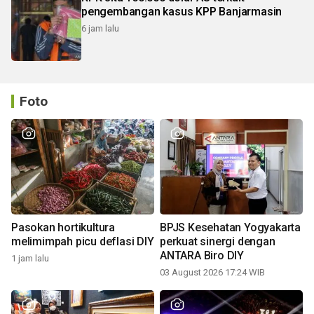
pengembangan kasus KPP Banjarmasin
6 jam lalu
Foto
Pasokan hortikultura
BPJS Kesehatan Yogyakarta
melimimpah picu deflasi DIY
perkuat sinergi dengan
ANTARA Biro DIY
1 jam lalu
03 August 2026 17:24 WIB