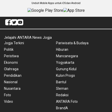
Unduh Mobile Apps untuk iOS dan Android
Jelajahi ANTARA News Jogja
Jogja Terkini
Pariwisata & Budaya
Politik
Hiburan
Peristiwa
Mancanegara
Ekonomi
Yogyakarta
Olahraga
Gunung Kidul
Pendidikan
Kulon Progo
Nasional
Bantul
Nusantara
Sleman
Foto
Redaksi
Video
ANTARA Foto
BrandA