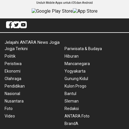
Unduh Mobile Apps untuk iOS dan Android
Jelajahi ANTARA News Jogja
Jogja Terkini
Pariwisata & Budaya
Politik
Hiburan
Peristiwa
Mancanegara
Ekonomi
Yogyakarta
Olahraga
Gunung Kidul
Pendidikan
Kulon Progo
Nasional
Bantul
Nusantara
Sleman
Foto
Redaksi
Video
ANTARA Foto
BrandA