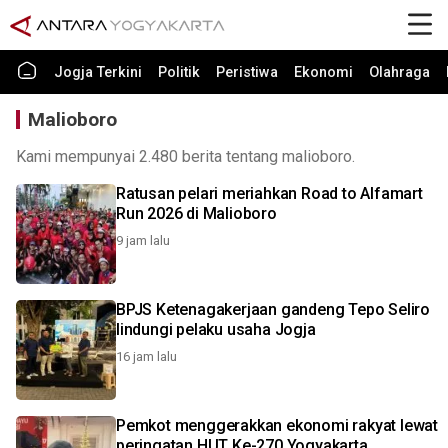
Jogja Terkini
Politik
Peristiwa
Ekonomi
Olahraga
Malioboro
Kami mempunyai 2.480 berita tentang malioboro.
Ratusan pelari meriahkan Road to Alfamart
Run 2026 di Malioboro
9 jam lalu
BPJS Ketenagakerjaan gandeng Tepo Seliro
lindungi pelaku usaha Jogja
16 jam lalu
Pemkot menggerakkan ekonomi rakyat lewat
peringatan HUT Ke-270 Yogyakarta