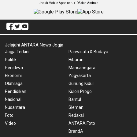
Unduh Mobile Apps untuk iOS dan Android
Jelajahi ANTARA News Jogja
Jogja Terkini
Pariwisata & Budaya
Politik
Hiburan
Peristiwa
Mancanegara
Ekonomi
Yogyakarta
Olahraga
Gunung Kidul
Pendidikan
Kulon Progo
Nasional
Bantul
Nusantara
Sleman
Foto
Redaksi
Video
ANTARA Foto
BrandA