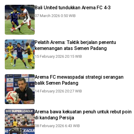
Bali United tundukkan Arema FC 4-3
07 March 2026 0:50 WIB
Pelatih Arema: Taktik berjalan penentu
kemenangan atas Semen Padang
15 February 2026 20:15 WIB
Arema FC mewaspadai strategi serangan
balik Semen Padang
14 February 2026 20:27 WIB
Arema bawa kekuatan penuh untuk rebut poin
di kandang Persija
08 February 2026 6:43 WIB