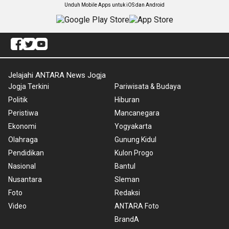
Unduh Mobile Apps untuk iOS dan Android
Jelajahi ANTARA News Jogja
Jogja Terkini
Pariwisata & Budaya
Politik
Hiburan
Peristiwa
Mancanegara
Ekonomi
Yogyakarta
Olahraga
Gunung Kidul
Pendidikan
Kulon Progo
Nasional
Bantul
Nusantara
Sleman
Foto
Redaksi
Video
ANTARA Foto
BrandA